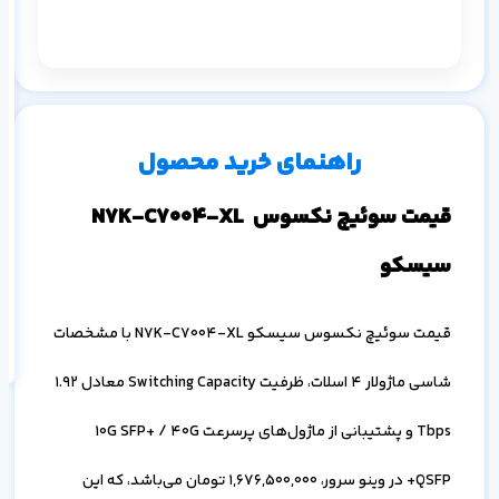
م
۱ ماه
۳ ماه
۶ ماه
۱ سال
راهنمای خرید محصول
قیمت سوئیچ نکسوس N7K-C7004-XL
سیسکو
اف
به
خ
قیمت سوئیچ نکسوس سیسکو N7K-C7004-XL با مشخصات
شاسی ماژولار 4 اسلات، ظرفیت Switching Capacity معادل 1.92
Tbps و پشتیبانی از ماژول‌های پرسرعت 10G SFP+ / 40G
QSFP+ در وینو سرور،
1,676,500,000
تومان می‌باشد، که این