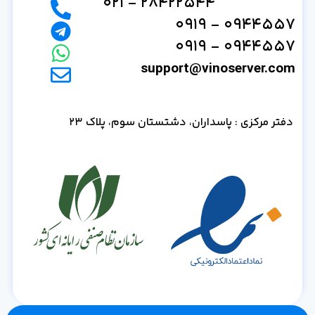
28422544 - 021
0944557 - 0919
0944557 - 0919
support@vinoserver.com
دفتر مرکزی : پاسداران، دشتستان سوم، پلاک 23