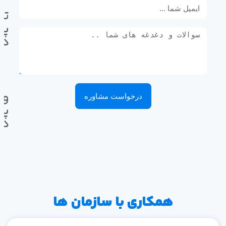
تل
پی
ده
وا
درخواست مشاوره
پی
ده
همکاری با سازمان ها