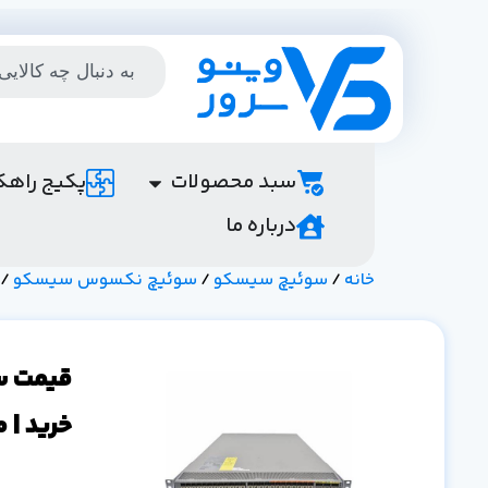
سبد محصولات
پکیج راهک
درباره ما
خانه
/
سوئیچ سیسکو
/
سوئیچ نکسوس سیسکو
N5K-C5672UP
خرید |