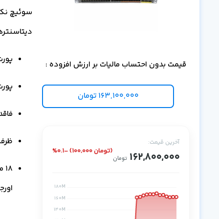
دیتاسنترهای ساز
پورت‌ها
قیمت بدون احتساب مالیات بر ارزش افزوده :
پورت‌ها
163,100,000
تومان
فاقد 
ظرفیت
آخرین قیمت:
%0.1- (100,000 تومان)
162,800,000
تومان
اورج