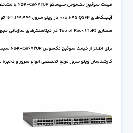
آپلینک‌های 6x 40G QSFP+ در وینو سرور،
163,100,000
توم
معماری Top of Rack (ToR) در دیتاسنترهای سازمانی مجهز به پروتکل FCoE بهینه‌سازی شده است.
کارشناسان وینو سرور مرجع تخصصی انواع سرور و ذخیره س