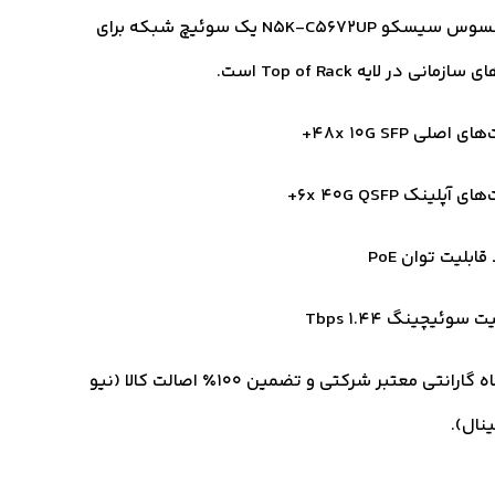
سوئیچ نکسوس سیسکو N5K-C5672UP یک سوئیچ شبکه برای
مانی در لایه Top of Rack است.
ی اصلی 48x 10G SFP+
ی آپلینک 6x 40G QSFP+
قابلیت توان PoE
 سوئیچینگ 1.44 Tbps
18 ماه گارانتی معتبر شرکتی و تضمین ۱۰۰٪ اصالت کالا (نیو
ینال).