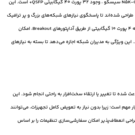
یکی از شاخص‌ترین ویژگی‌های سوئیچ نکسوس N5K-C5672UP سیسکو ، وجود 32 پورت 40 گیگابیتی QSFP+ است. این
لا طراحی شده‌اند تا پاسخگوی نیازهای شبکه‌های بزرگ و پر ترافیک
باشند. علاوه بر این، قابلیت تبدیل هر پورت 40 گیگابیتی به 4 پورت 10 گیگابیتی از طریق آداپتورهای Breakout، امکان
 این ویژگی به مدیران شبکه اجازه می‌دهد تا بسته به نیازهای
ئیچ نکسوس N5K-C5672UP سیسکو باعث شده تا تغییر یا ارتقاء سخت‌افزار به راحتی انجام شود. این
ار مهم است؛ زیرا بدون نیاز به تعویض کامل تجهیزات، می‌توانند
حی انعطاف‌پذیر امکان سفارشی‌سازی تنظیمات را بر اساس