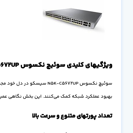
ویژگیهای کلیدی سوئیچ نکسوس N5K-C5672UP سیسکو
سوئیچ نکسوس N5K-C5672UP سیسکو
بهبود عملکرد شبکه کمک می‌کنند. این بخش نگاهی عمیق ب
تعداد پورتهای متنوع و سرعت بالا