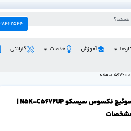
28422544 - 021
ارها
آموزش
خدمات
گارانتی
/ 
قیمت سوئیچ نکسوس سیسکو N5K-C5672UP |
 مشخصات