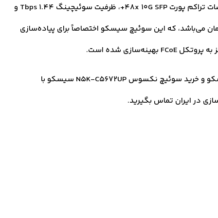
قیمت سوئیچ نکسوس سیسکو N5K-C5672UP با مشخصات تراکم پورت 48x 10G SFP+، ظرفیت سوئیچینگ 1.44 Tbps و
ان می‌باشد، که این سوئیچ سیسکو اختصاصاً برای پیاده‌سازی
برای اطلاع از قیمت سوئیچ نکسوس N5K-C5672UP سیسکو و خرید سوئیچ نکسوس N5K-C5672UP سیسکو با
ازی در ایران تماس بگیرید.