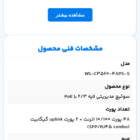
مشاهده بیشتر
مشخصات فنی محصول
مدل
WS-C3560-48PS-S
نوع محصول
سوئیچ مدیریتی لایه ۲/۳ با PoE
تعداد پورت
۴۸ پورت 10/100 اترنت + ۲ پورت uplink گیگابیت
(SFP/RJ45 combo)
PoE