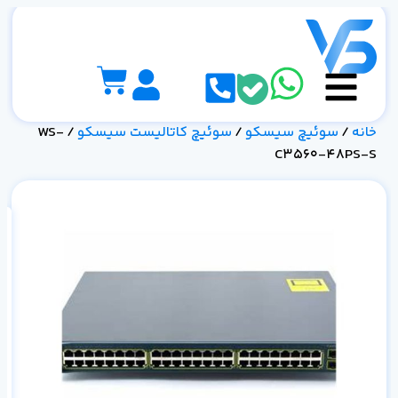
خانه
/
سوئیچ سیسکو
/
سوئیچ کاتالیست سیسکو
/ WS-
C3560-48PS-S
مش