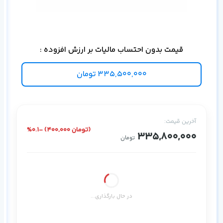
برا
قیمت بدون احتساب مالیات بر ارزش افزوده :
335,500,000
تومان
آخرین قیمت:
%0.1- (400,000 تومان)
335,800,000
تومان
در حال بارگذاری...