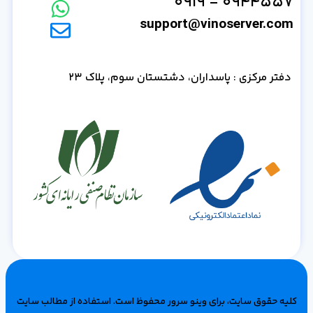
0944557 - 0919
support@vinoserver.com
دفتر مرکزی : پاسداران، دشتستان سوم، پلاک 23
کلیه حقوق سایت، برای وینو سرور محفوظ است‌. استفاده از مطالب سایت