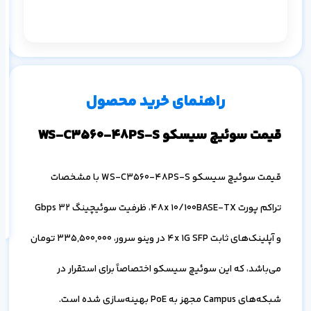
م
۱ ماه
۳ ماه
۶ ماه
۱ سال
راهنمای خرید محصول
قیمت سوئیچ سیسکو WS-C3560-48PS-S
اف
قیمت سوئیچ سیسکو WS-C3560-48PS-S با مشخصات
به
خ
تراکم پورت 48x 10/100BASE-TX، ظرفیت سوئیچینگ 32 Gbps
و آپلینک‌های ثابت 4x 1G SFP در وینو سرور،
335,500,000
تومان
می‌باشد، که این سوئیچ سیسکو اختصاصاً برای استقرار در
شبکه‌های Campus مجهز به PoE بهینه‌سازی شده است.