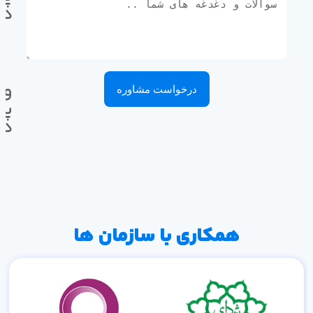
ده
وا
درخواست مشاوره
پی
ده
همکاری با سازمان ها