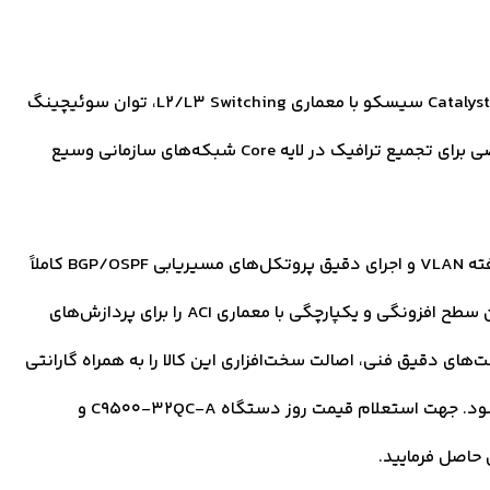
خرید C9500-32QC-A به عنوان پلتفرمی قدرتمند از سری Catalyst سیسکو با معماری L2/L3 Switching، توان سوئیچینگ
بی‌نظیر و پشتیبانی از پورت‌های 40G/100G، پاسخی تخصصی برای تجمیع ترافیک در لایه Core شبکه‌های سازمانی وسیع
این تجهیز برای دیتاسنترهای زیر بار مداوم، مدیریت پیشرفته VLAN و اجرای دقیق پروتکل‌های مسیریابی BGP/OSPF کاملاً
ایده‌آل است. مدیران زیرساخت با خرید سوئیچ فوق، بالاترین سطح افزونگی و یکپارچگی با معماری ACI را برای پردازش‌های
های دقیق فنی، اصالت سخت‌افزاری این کالا را به همراه گارانتی
معتبر شرکتی و صدور پیش‌فاکتور رسمی کتباً متعهد می‌شود. جهت استعلام قیمت روز دستگاه C9500-32QC-A و