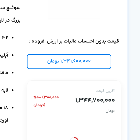
بزرگ در لایه Core/Aggregation
32 پورت 40G QSFP+
قیمت بدون احتساب مالیات بر ارزش افزوده :
آپلینک 
1,341,600,000
تومان
فاقد 
لایه عملکرد ge
آخرین قیمت:
%0- (300,000
1,344,700,000
تومان)
تومان
اورج