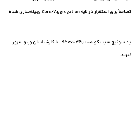
تومان می‌باشد، که این سوئیچ سیسکو اختصاصاً برای استقرار در لایه Core/Aggregation بهینه‌سازی شده
برای اطلاع از قیمت سوئیچ سیسکو C9500-32QC-A و خرید سوئیچ سیسکو C9500-32QC-A با کارشناسان وینو سرور
یرید.