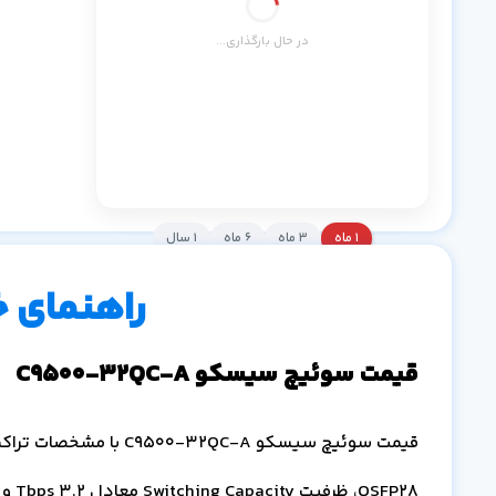
در حال بارگذاری...
۱ ماه
۳ ماه
۶ ماه
۱ سال
راهنمای 
قیمت سوئیچ سیسکو C9500-32QC-A
QSFP28، ظرفیت Switching Capacity معادل 3.2 Tbps و لایسنس خروجی Network Advantage در وینو سرور،