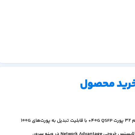
خرید محصول
قیمت سوئیچ سیسکو C9500-32QC-A با مشخصات تراکم 32 پورت 40G QSFP+ با قابلیت تبدیل به پورت‌های 100G