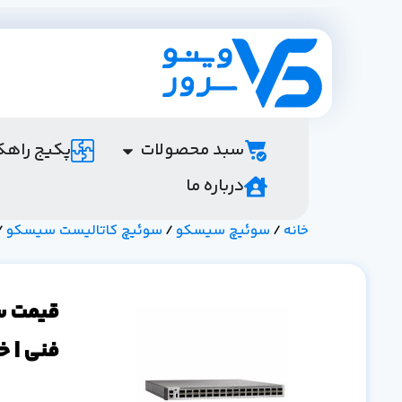
سبد محصولات
پکیج راهک
درباره ما
خانه
/
سوئیچ سیسکو
/
سوئیچ کاتالیست سیسکو
/ ق
فنی | خ