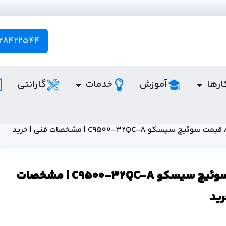
28422544 - 021
ارها
آموزش
خدمات
گارانتی
یمت سوئیچ سیسکو C9500-32QC-A | مشخصات فنی | خرید
قیمت سوئیچ سیسکو C9500-32QC-A | مشخصات
رید