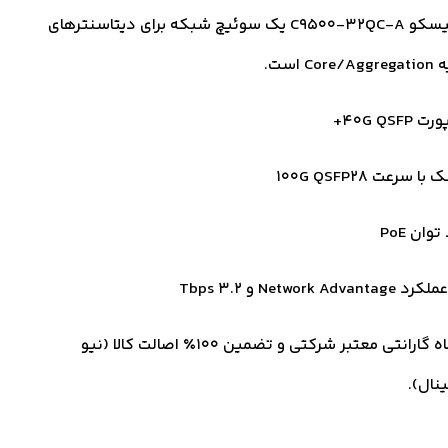
سوئیچ سیسکو C9500-32QC-A یک سوئیچ شبکه برای دیتاسنترهای
 است.
با سرعت 100G QSFP28
توان PoE
Network Advanta و 3.2 Tbps
18 ماه گارانتی معتبر شرکتی و تضمین ۱۰۰٪ اصالت کالا (نیو
ینال).