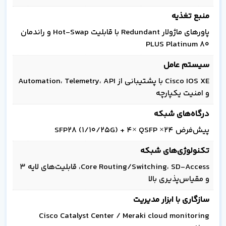
منبع تغذیه
پاورهای ماژولار Redundant با قابلیت Hot-Swap و راندمان
80 PLUS Platinum
سیستم عامل
Cisco IOS XE با پشتیبانی از Automation، Telemetry، API
و امنیت یکپارچه
درگاه‌های شبکه
پیش‌فرض ۲۴× SFP28 (۱/۱۰/۲۵G) + ۴× QSFP
تکنولوژی‌های شبکه
Core Routing/Switching، SD-Access، قابلیت‌های لایه ۳
و مقیاس‌پذیری بالا
سازگاری با ابزار مدیریت
Cisco Catalyst Center / Meraki cloud monitoring