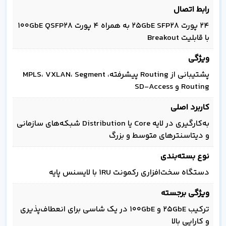
رابط اتصال
24 پورت 25GbE SFP28 به همراه 4 پورت 100GbE QSFP28
با قابلیت Breakout
ویژگی
پشتیبانی از Routing پیشرفته، MPLS، VXLAN، Segment
Routing و SD-Access
کاربرد اصلی
به‌کارگیری در لایه Core یا Distribution شبکه‌های سازمانی
و دیتاسنترهای متوسط و بزرگ
نوع بسته‌بندی
دستگاه سخت‌افزاری رکمونت 1RU با لایسنس پایه
ویژگی برجسته
ترکیب 25GbE و 100GbE در یک شاسی برای انعطاف‌پذیری
و کارایی بالا