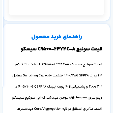
م
۱ ماه
۳ ماه
۶ ماه
۱ سال
راهنمای خرید محصول
قیمت سوئیچ C9500-24Y4C-A سیسکو
اف
قیمت سوئیچ سیسکو C9500-24Y4C-A با مشخصات تراکم
به
خ
24 پورت 1/10/25G SFP28، ظرفیت Switching Capacity معادل
3.2 Tbps و پشتیبانی از 4 پورت آپلینک 40G/100G QSFP28 در
وینو سرور،
896,600,000
تومان می‌باشد، که این سوئیچ سیسکو
اختصاصاً برای استقرار در لایه Core/Aggregation دیتاسنترها