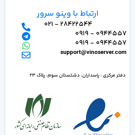
ارتباط با وینو سرور
28422544 - 021
0944557 - 0919
0944557 - 0919
support@vinoserver.com
دفتر مرکزی : پاسداران، دشتستان سوم، پلاک 23