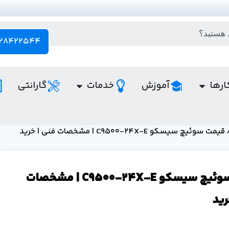
28422544 - 021
ارها
آموزش
خدمات
گارانتی
یمت سوئیچ سیسکو C9500-24X-E | مشخصات فنی | خرید
قیمت سوئیچ سیسکو C9500-24X-E | مشخصات
رید