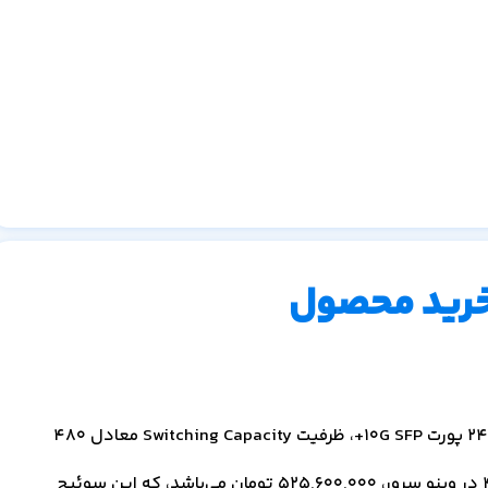
خرید محصول
قیمت سوئیچ سیسکو C9500-24X-E با مشخصات تراکم 24 پورت 10G SFP+، ظرفیت Switching Capacity معادل 480
525,600,000
تومان می‌باشد، که این سوئیچ