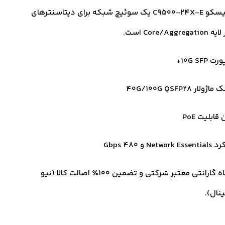
سوئیچ سیسکو C9500-24X-E یک سوئیچ شبکه برای دیتاسنترهای
Core/A است.
ژولار 40G/100G QSFP28
قابلیت PoE
Networ و 480 Gbps
18 ماه گارانتی معتبر شرکتی و تضمین ۱۰۰٪ اصالت کالا (نیو
ینال).