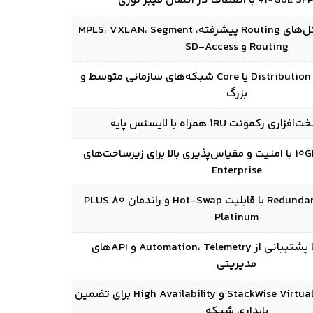
پشتیبانی از پروتکل‌های Routing پیشرفته، MPLS، VXLAN، Segment
Routing و SD-Access
به‌کارگیری در لایه Distribution یا Core شبکه‌های سازمانی متوسط و
بزرگ
رکمونت 1RU همراه با لایسنس پایه
ترکیب ظرفیت 10GbE با امنیت و مقیاس‌پذیری بالا برای زیرساخت‌های
Enterprise
پاورهای ماژولار Redundant با قابلیت Hot-Swap و راندمان 80 PLUS
Platinum
Cisco IOS XE با پشتیبانی از Automation، Telemetry و APIهای
مدیریتی
پشتیبانی از StackWise Virtual، ISSU و High Availability برای تضمین
پایداری شبکه