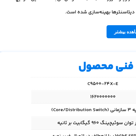
هده بیشتر
فنی محصول
C9500-24X-E
1620000000
Core/Dis)
 سوئیچینگ 960 گیگابیت بر ثانیه