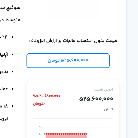
متوسط در لایه ggregation
24 پورت 10G SFP+
قیمت بدون احتساب مالیات بر ارزش افزوده :
آپلینک ما
525,600,000
تومان
بدون 
عملکرد k Essentials
آخرین قیمت:
%0.2- (800,000
525,600,000
تومان)
تومان
اورج