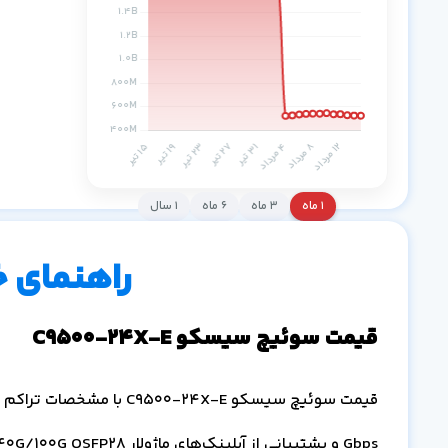
۱ ماه
۳ ماه
۶ ماه
۱ سال
راهنمای 
قیمت سوئیچ سیسکو C9500-24X-E
Gbps و پشتیبانی از آپلینک‌های ماژولار 40G/100G QSFP28 در وینو سرور،