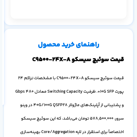
م
۱ ماه
۳ ماه
۶ ماه
۱ سال
راهنمای خرید محصول
قیمت سوئیچ سیسکو C9500-24X-A
اف
قیمت سوئیچ سیسکو C9500-24X-A با مشخصات تراکم 24
به
خ
پورت 10G SFP+، ظرفیت Switching Capacity معادل 480 Gbps
و پشتیبانی از آپلینک‌های ماژولار 40G/100G QSFP28 در وینو
سرور،
578,500,000
تومان می‌باشد، که این سوئیچ سیسکو
اختصاصاً برای استقرار در لایه Core/Aggregation بهینه‌سازی