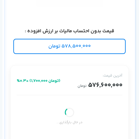
دیتا
قیمت بدون احتساب مالیات بر ارزش افزوده :
578,500,000
تومان
آخرین قیمت:
%0.3+ (1,700,000 تومان)
576,600,000
تومان
در حال بارگذاری...