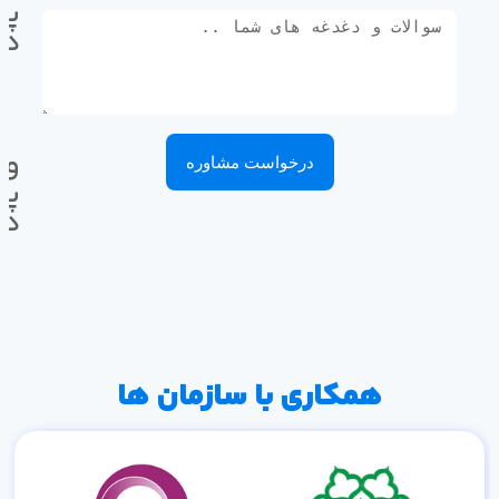
پی
ده
وا
درخواست مشاوره
پی
ده
همکاری با سازمان ها