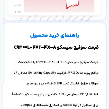
م
۱ ماه
۳ ماه
۶ ماه
۱ سال
راهنمای خرید محصول
قیمت سوئیچ سیسکو C9300L-48T-4X-A
اف
قیمت سوئیچ سیسکو C9300L-48T-4X-A با مشخصات
به
خ
تراکم پورت 48G Data، ظرفیت Switching Capacity معادل 176
Gbps و ماژول آپلینک ثابت 4x10G SFP+ در وینو سرور،
732,400,000
تومان می‌باشد، که این سوئیچ سیسکو اختصاصاً
برای استقرار در لایه Access و معماری شبکه‌های Campus