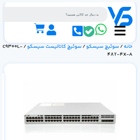
خانه
/
سوئیچ سیسکو
/
سوئیچ کاتالیست سیسکو
/ C9300L-
48T-4X-A
مش