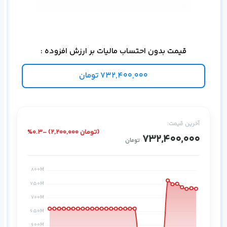
برا
قیمت بدون احتساب مالیات بر ارزش افزوده :
732,400,000
تومان
آخرین قیمت:
%0.3- (2,200,000 تومان)
732,400,000
تومان