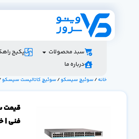
سبد محصولات
پکیج راهک
درباره ما
خانه
/
سوئیچ سیسکو
/
سوئیچ کاتالیست سیسکو
0-48U-E
فنی | خ