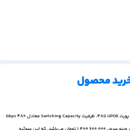
خرید محصول
قیمت سوئیچ سیسکو C9300-48U-E با مشخصات تراکم پورت 48G UPOE، ظرفیت Switching Capacity معادل 480 Gbps
1,400,600,000
تومان می‌باشد، که این سوئیچ