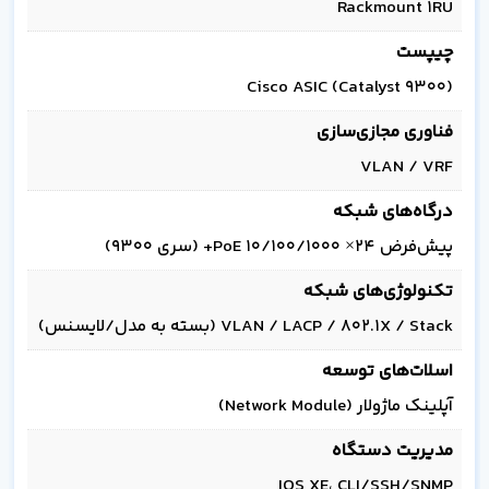
Rackmount 1RU
چیپست
Cisco ASIC (Catalyst 9300)
فناوری مجازی‌سازی
VLAN / VRF
درگاه‌های شبکه
پیش‌فرض ۲۴× 10/100/1000 PoE+ (سری 9300)
تکنولوژی‌های شبکه
VLAN / LACP / 802.1X / Stack (بسته به مدل/لایسنس)
اسلات‌های توسعه
آپلینک ماژولار (Network Module)
مدیریت دستگاه
IOS XE، CLI/SSH/SNMP