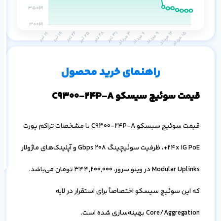
م
۱ ماه
۳ ماه
۶ ماه
۱ سال
راهنمای خرید محصول
قیمت سوئیچ سیسکو C9300-24P-A
اف
قیمت سوئیچ سیسکو C9300-24P-A با مشخصات تراکم پورت
به
خ
24x 1G PoE+، ظرفیت سوئیچینگ 208 Gbps و آپلینک‌های ماژولار
Modular Uplinks در وینو سرور،
344,200,000
تومان می‌باشد،
که این سوئیچ سیسکو اختصاصاً برای استقرار در لایه
Core/Aggregation بهینه‌سازی شده است.