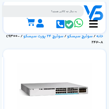
خانه
/
سوئیچ سیسکو
/
سوئیچ 24 پورت سیسکو
/ C9300-
24P-A
مش