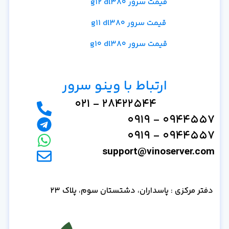
قیمت سرور g12 dl380
قیمت سرور g11 dl380
قیمت سرور g10 dl380
ارتباط با وینو سرور
28422544 - 021
0944557 - 0919
0944557 - 0919
support@vinoserver.com
دفتر مرکزی : پاسداران، دشتستان سوم، پلاک 23