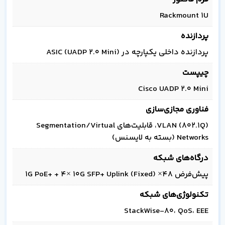
Rackmount 1U
پردازنده
پردازنده داخلی یکپارچه در ASIC (UADP 2.0 Mini)
چیپست
Cisco UADP 2.0 Mini
فناوری مجازی‌سازی
VLAN (802.1Q)، قابلیت‌های Segmentation/Virtual
Networks (بسته به لایسنس)
درگاه‌های شبکه
پیش‌فرض 48× 1G PoE+ + 4× 10G SFP+ Uplink (Fixed)
تکنولوژی‌های شبکه
StackWise-80، QoS، EEE