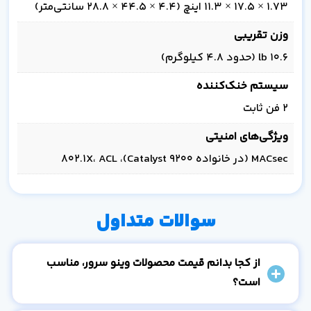
1.73 × 17.5 × 11.3 اینچ (4.4 × 44.5 × 28.8 سانتی‌متر)
وزن تقریبی
10.6 lb (حدود 4.8 کیلوگرم)
سیستم خنک‌کننده
2 فن ثابت
ویژگی‌های امنیتی
MACsec (در خانواده Catalyst 9200)، 802.1X، ACL
سوالات متداول
از کجا بدانم قیمت محصولات وینو سرور، مناسب
است؟