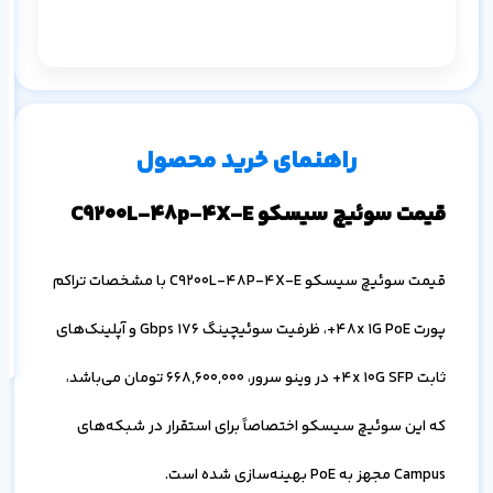
م
۱ ماه
۳ ماه
۶ ماه
۱ سال
راهنمای خرید محصول
قیمت سوئیچ سیسکو C9200L-48p-4X-E
اف
قیمت سوئیچ سیسکو C9200L-48P-4X-E با مشخصات تراکم
به
خ
پورت 48x 1G PoE+، ظرفیت سوئیچینگ 176 Gbps و آپلینک‌های
ثابت 4x 10G SFP+ در وینو سرور،
668,600,000
تومان می‌باشد،
که این سوئیچ سیسکو اختصاصاً برای استقرار در شبکه‌های
Campus مجهز به PoE بهینه‌سازی شده است.