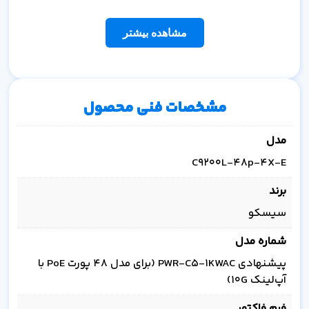
مشاهده بیشتر
مشخصات فنی محصول
مدل
C9200L-48p-4X-E
برند
سیسکو
شماره مدل
پیشنهادی PWR-C5-1KWAC (برای مدل 48 پورت PoE با
آپ‌لینک 10G)
فرم فاکتور