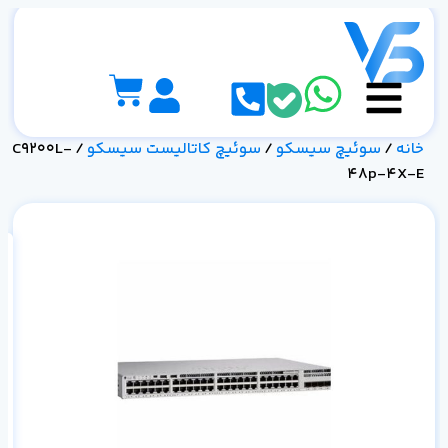
خانه
/
سوئیچ سیسکو
/
سوئیچ کاتالیست سیسکو
/ C9200L-
48p-4X-E
مش