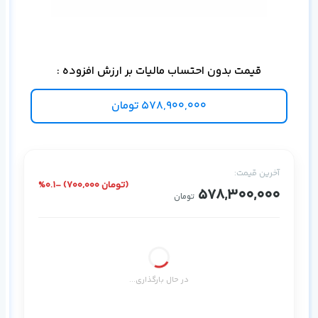
برا
قیمت بدون احتساب مالیات بر ارزش افزوده :
578,900,000
تومان
آخرین قیمت:
%0.1- (700,000 تومان)
578,300,000
تومان
در حال بارگذاری...