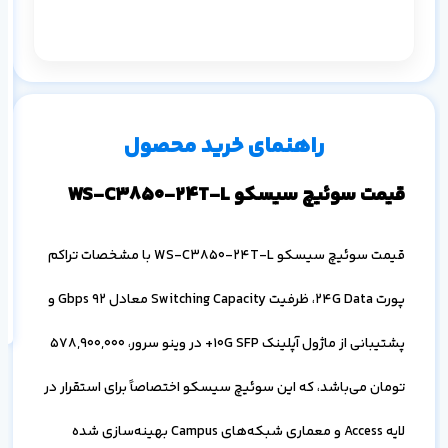
م
۱ ماه
۳ ماه
۶ ماه
۱ سال
راهنمای خرید محصول
قیمت سوئیچ سیسکو WS-C3850-24T-L
اف
قیمت سوئیچ سیسکو WS-C3850-24T-L با مشخصات تراکم
به
خ
پورت 24G Data، ظرفیت Switching Capacity معادل 92 Gbps و
پشتیبانی از ماژول آپلینک 10G SFP+ در وینو سرور،
578,900,000
تومان می‌باشد، که این سوئیچ سیسکو اختصاصاً برای استقرار در
لایه Access و معماری شبکه‌های Campus بهینه‌سازی شده