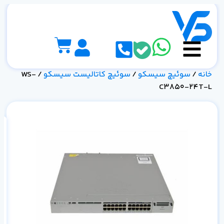
خانه
/
سوئیچ سیسکو
/
سوئیچ کاتالیست سیسکو
/ WS-
C3850-24T-L
مش