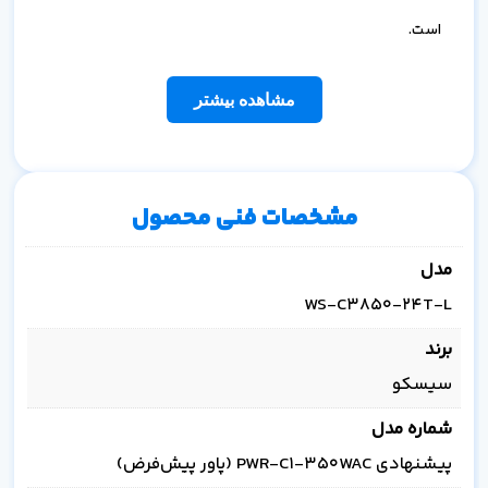
است.
مشاهده بیشتر
مشخصات فنی محصول
مدل
WS-C3850-24T-L
برند
سیسکو
شماره مدل
پیشنهادی PWR-C1-350WAC (پاور پیش‌فرض)