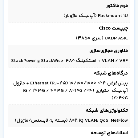
فرم فاکتور
Rackmount 1U (آپ‌لینک ماژولار)
چیپست Cisco
UADP ASIC (سری 3850)
فناوری مجازی‌سازی
VLAN / VRF + استکینگ StackWise-480 و StackPower
درگاه‌های شبکه
پیش‌فرض 24× 10/100/1000 Ethernet (RJ-45) + ماژول
آپ‌لینک اختیاری (4×1G / 2×10G / 4×10G / 8×10G /
2×40G)
تکنولوژی‌های شبکه
802.1Q VLAN، QoS، NetFlow (بسته به لایسنس/ماژول)
اسلات‌های توسعه