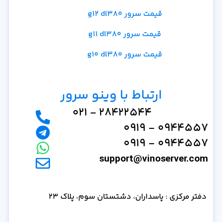
قیمت سرور g12 dl380
قیمت سرور g11 dl380
قیمت سرور g10 dl380
ارتباط با وینو سرور
28422544 - 021
0944557 - 0919
0944557 - 0919
support@vinoserver.com
دفتر مرکزی : پاسداران، دشتستان سوم، پلاک 23