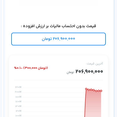
برا
قیمت بدون احتساب مالیات بر ارزش افزوده :
206,900,000
تومان
آخرین قیمت:
%0.1- (300,000 تومان)
206,900,000
تومان