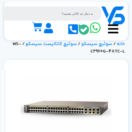
خانه
/
سوئیچ سیسکو
/
سوئیچ کاتالیست سیسکو
/ WS-
C2960G-48TC-L
مش