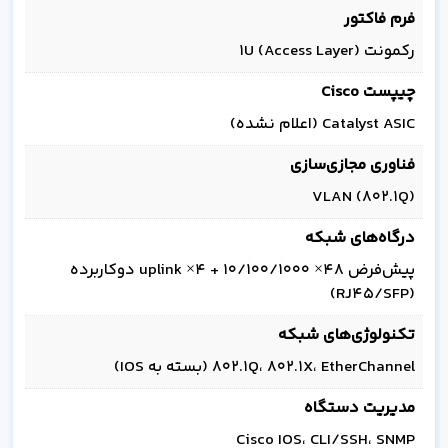
فرم فاکتور
رکمونت 1U (Access Layer)
چیپست Cisco
Catalyst ASIC (اعلام نشده)
فناوری مجازی‌سازی
VLAN (802.1Q)
درگاه‌های شبکه
پیش‌فرض 48× 10/100/1000 + 4× uplink دوکاربرده
(RJ45/SFP)
تکنولوژی‌های شبکه
802.1Q، 802.1X، EtherChannel (بسته به IOS)
مدیریت دستگاه
Cisco IOS، CLI/SSH، SNMP