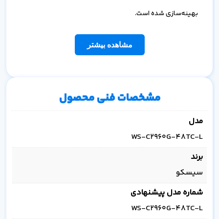
بهینه‌سازی شده است.
مشاهده بیشتر
مشخصات فنی محصول
مدل
WS-C2960G-48TC-L
برند
سیسکو
شماره مدل پیشنهادی
WS-C2960G-48TC-L