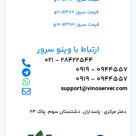
قیمت سرور g11 dl380
قیمت سرور g10 dl380
ارتباط با وینو سرور
28422544 - 021
0944557 - 0919
0944557 - 0919
support@vinoserver.com
دفتر مرکزی : پاسداران، دشتستان سوم، پلاک 23