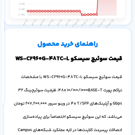
م
۱ ماه
۳ ماه
۶ ماه
۱ سال
راهنمای خرید محصول
قیمت سوئیچ سیسکو WS-C2960G-48TC-L
اف
قیمت سوئیچ سیسکو WS-C2960G-48TC-L با مشخصات
به
خ
تراکم پورت 48x 10/100/1000BASE-T، ظرفیت سوئیچینگ 32
Gbps و آپلینک‌های 4x T/SFP در وینو سرور،
207,200,000
تومان
می‌باشد، که این سوئیچ سیسکو اختصاصاً برای پیاده‌سازی
اتصالات پرسرعت کلاینت‌ها در لایه عملکرد شبکه‌های Campus