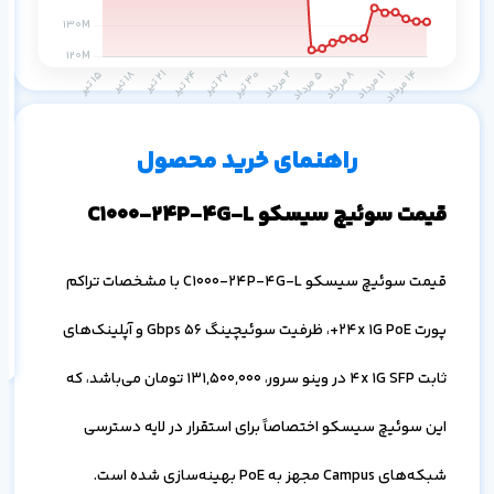
م
۱ ماه
۳ ماه
۶ ماه
۱ سال
راهنمای خرید محصول
قیمت سوئیچ سیسکو C1000-24P-4G-L
اف
قیمت سوئیچ سیسکو C1000-24P-4G-L با مشخصات تراکم
به
خ
پورت 24x 1G PoE+، ظرفیت سوئیچینگ 56 Gbps و آپلینک‌های
ثابت 4x 1G SFP در وینو سرور،
131,500,000
تومان می‌باشد، که
این سوئیچ سیسکو اختصاصاً برای استقرار در لایه دسترسی
شبکه‌های Campus مجهز به PoE بهینه‌سازی شده است.