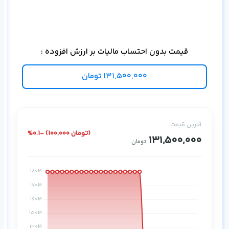
برا
قیمت بدون احتساب مالیات بر ارزش افزوده :
131,500,000
تومان
آخرین قیمت:
%0.1- (100,000 تومان)
131,500,000
تومان