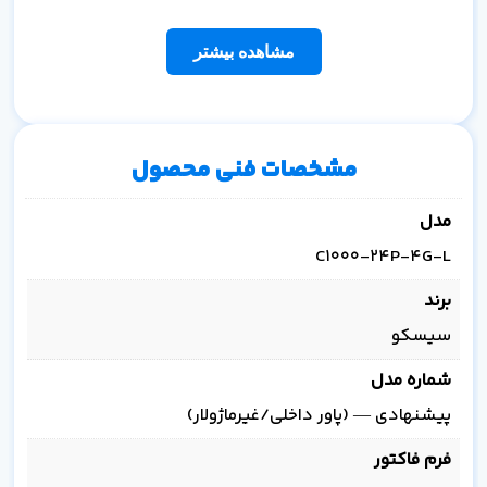
مشاهده بیشتر
مشخصات فنی محصول
مدل
C1000-24P-4G-L
برند
سیسکو
شماره مدل
پیشنهادی — (پاور داخلی/غیرماژولار)
فرم فاکتور