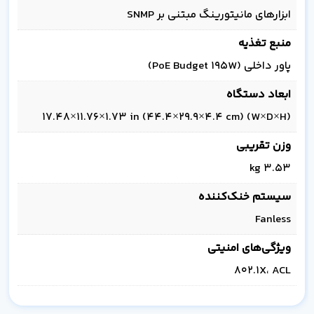
ابزارهای مانیتورینگ مبتنی بر SNMP
منبع تغذیه
پاور داخلی (PoE Budget 195W)
ابعاد دستگاه
(W×D×H) 17.48×11.76×1.73 in (44.4×29.9×4.4 cm)
وزن تقریبی
3.53 kg
سیستم خنک‌کننده
Fanless
ویژگی‌های امنیتی
802.1X، ACL