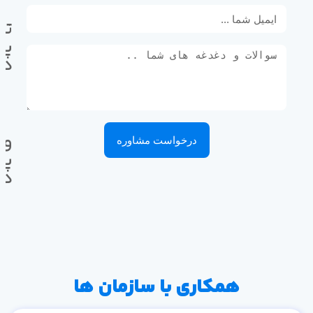
تل
پی
ده
وا
درخواست مشاوره
پی
ده
همکاری با سازمان ها