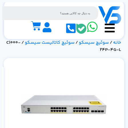
خانه
/
سوئیچ سیسکو
/
سوئیچ کاتالیست سیسکو
/ C1000-
24P-4G-L
مش