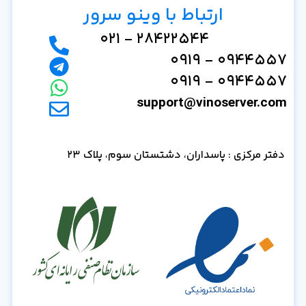
ارتباط با وینو سرور
28422544 - 021
0944557 - 0919
0944557 - 0919
support@vinoserver.com
دفتر مرکزی : پاسداران، دشتستان سوم، پلاک 23