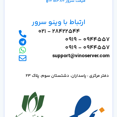
قیمت سرور g10 dl380
ارتباط با وینو سرور
28422544 - 021
0944557 - 0919
0944557 - 0919
support@vinoserver.com
دفتر مرکزی : پاسداران، دشتستان سوم، پلاک 23