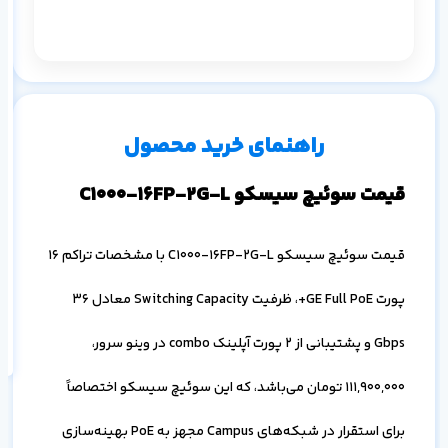
م
س
۱ ماه
۳ ماه
۶ ماه
۱ سال
راهنمای خرید محصول
قیمت سوئیچ سیسکو C1000-16FP-2G-L
قیمت سوئیچ سیسکو C1000-16FP-2G-L با مشخصات تراکم 16
اف
به
پورت GE Full PoE+، ظرفیت Switching Capacity معادل 36
خ
Gbps و پشتیبانی از 2 پورت آپلینک combo در وینو سرور،
111,900,000
تومان می‌باشد، که این سوئیچ سیسکو اختصاصاً
برای استقرار در شبکه‌های Campus مجهز به PoE بهینه‌سازی