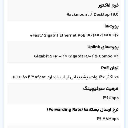
فرم فاکتور
Rackmount / Desktop (1U)
پورت‌ها
16× 10/100/1000 Fast/Gigabit Ethernet PoE+
پورت‌های Uplink
2× Gigabit SFP + 2× Gigabit RJ-45 Combo
توان PoE
حداکثر 120 وات، پشتیبانی از استاندارد IEEE 802.3af/at
ظرفیت سوئیچینگ
36Gbps
نرخ ارسال بسته‌ها (Forwarding Rate)
26.78Mpps