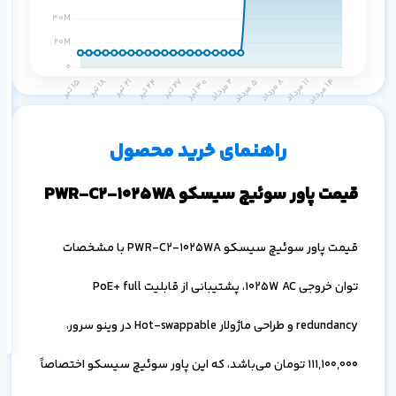
م
دس
۱ ماه
۳ ماه
۶ ماه
۱ سال
راهنمای خرید محصول
قیمت پاور سوئیچ سیسکو PWR-C2-1025WA
قیمت پاور سوئیچ سیسکو PWR-C2-1025WA با مشخصات
اف
به
توان خروجی 1025W AC، پشتیبانی از قابلیت PoE+ full
خ
redundancy و طراحی ماژولار Hot-swappable در وینو سرور،
111,100,000
تومان می‌باشد، که این پاور سوئیچ سیسکو اختصاصاً