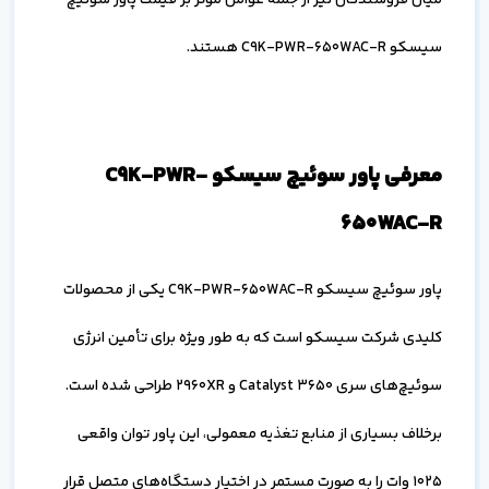
سیسکو C9K-PWR-650WAC-R هستند.
معرفی پاور سوئیچ سیسکو C9K-PWR-
650WAC-R
پاور سوئیچ سیسکو C9K-PWR-650WAC-R یکی از محصولات
کلیدی شرکت سیسکو است که به طور ویژه برای تأمین انرژی
سوئیچ‌های سری Catalyst 3650 و 2960XR طراحی شده است.
برخلاف بسیاری از منابع تغذیه معمولی، این پاور توان واقعی
1025 وات را به صورت مستمر در اختیار دستگاه‌های متصل قرار