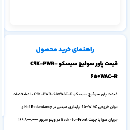
م
دس
۱ ماه
۳ ماه
۶ ماه
۱ سال
راهنمای خرید محصول
قیمت پاور سوئیچ سیسکو C9K-PWR-
650WAC-R
اف
به
قیمت پاور سوئیچ سیسکو C9K-PWR-650WAC-R با مشخصات
خ
توان خروجی 650W AC، پایداری مبتنی بر N+1 Redundancy و
جریان هوا با جهت Back-to-Front در وینو سرور،
169,800,000