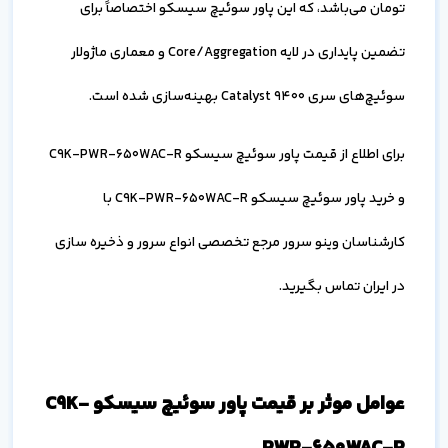
تومان می‌باشد، که این پاور سوئیچ سیسکو اختصاصاً برای
تضمین پایداری در لایه Core/Aggregation و معماری ماژولار
سوئیچ‌های سری Catalyst 9400 بهینه‌سازی شده است.
برای اطلاع از قیمت پاور سوئیچ سیسکو C9K-PWR-650WAC-R
و خرید پاور سوئیچ سیسکو C9K-PWR-650WAC-R با
کارشناسان وینو سرور مرجع تخصصی انواع سرور و ذخیره سازی
در ایران تماس بگیرید.
عوامل موثر بر قیمت پاور سوئیچ سیسکو C9K-