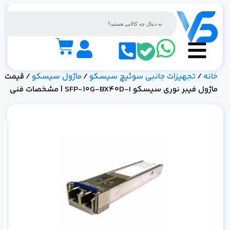
خانه
/
تجهیزات جانبی سوئیچ سیسکو
/
ماژول سیسکو
/ قیمت
ماژول فیبر نوری سیسکو SFP-10G-BX40D-I | مشخصات فنی
0D-I