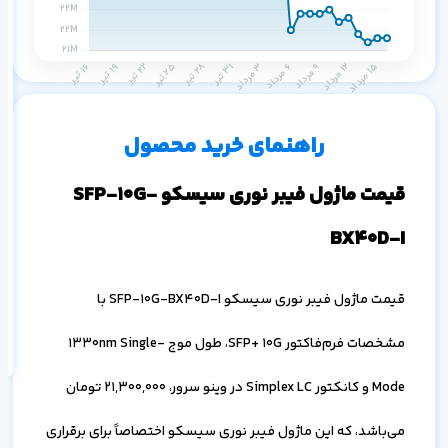
م
س
۱ ماه
۳ ماه
۶ ماه
۱ سال
راهنمای خرید محصول
قیمت ماژول فیبر نوری سیسکو SFP-10G-
BX40D-I
اف
به
قیمت ماژول فیبر نوری سیسکو SFP-10G-BX40D-I با
خ
مشخصات فرم‌فاکتور SFP+ 10G، طول موج 1330nm Single-
Mode و کانکتور Simplex LC در وینو سرور،
21,300,000
تومان
می‌باشد، که این ماژول فیبر نوری سیسکو اختصاصاً برای برقراری