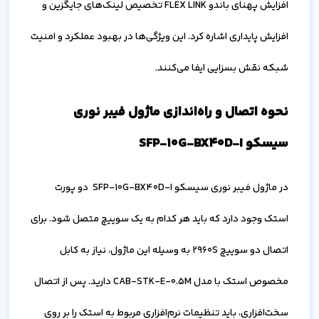
افزایش پهنای باندو FLEX LINK تخصیص لینک‌های جایگزین و
افزایش پایداری اشاره کرد. این ویژگی‌ها در بهبود عملکرد و امنیت
شبکه نقش بسزایی ایفا می‌کنند.
نحوه اتصال و راه‌اندازی ماژول فیبر نوری
سیسکو SFP-10G-BX40D-I
در ماژول فیبر نوری سیسکو SFP-10G-BX40D-I دو پورت
استک وجود دارد که باید هر کدام به یک سوییچ متصل شود. برای
اتصال دو سوییچ 2960S به وسیله این ماژول، نیاز به کابل
مخصوص استک با مدل CAB-STK-E-0.5M دارید. پس از اتصال
سخت‌افزاری، باید تنظیمات نرم‌افزاری مربوط به استک را بر روی