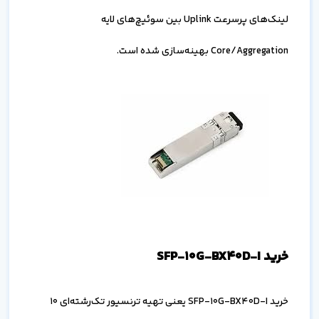
لینک‌های پرسرعت Uplink بین سوئیچ‌های لایه
Core/Aggregation بهینه‌سازی شده است.
خرید SFP-10G-BX40D-I
خرید SFP-10G-BX40D-I یعنی تهیه ترنسیور تک‌رشته‌ای ۱۰