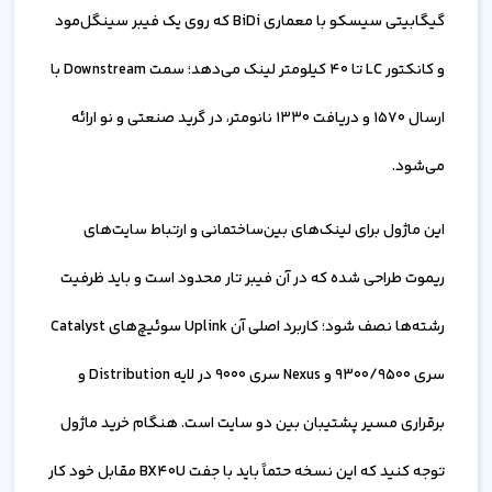
گیگابیتی سیسکو با معماری BiDi که روی یک فیبر سینگل‌مود
و کانکتور LC تا ۴۰ کیلومتر لینک می‌دهد؛ سمت Downstream با
ارسال ۱۵۷۰ و دریافت ۱۳۳۰ نانومتر، در گرید صنعتی و نو ارائه
می‌شود.
این ماژول برای لینک‌های بین‌ساختمانی و ارتباط سایت‌های
ریموت طراحی شده که در آن فیبر تار محدود است و باید ظرفیت
رشته‌ها نصف شود؛ کاربرد اصلی آن Uplink سوئیچ‌های Catalyst
سری 9300/9500 و Nexus سری 9000 در لایه Distribution و
برقراری مسیر پشتیبان بین دو سایت است. هنگام خرید ماژول
توجه کنید که این نسخه حتماً باید با جفت BX40U مقابل خود کار