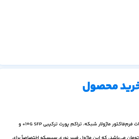
خرید محصول
قیمت ماژول فیبر نوری سیسکو C3KX-NM-10G با مشخصات فرم‌فاکتور ماژولار شبکه، تراکم پورت ترکیبی 10G SFP+ و
ومان می‌باشد، که این ماژول فیبر نوری سیسکو اختصاصاً برای