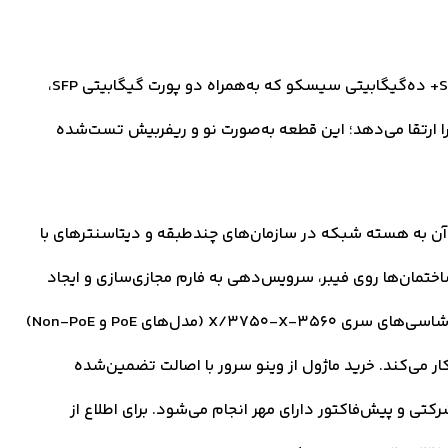
خرید C3KX-NM-10G یعنی تهیه ماژول شبکه دو پورت SFP+ ده‌گیگابیتی سیسکو که به‌همراه دو پورت گیگابیتی SFP،
فیت آپلینک سوئیچ‌های Catalyst 3560-X و 3750-X را ارتقا می‌دهد؛ این قطعه به‌صورت نو و ریفربیش تست‌شده
لی این ماژول، لایه Distribution و اتصال آن به هسته شبکه در سازمان‌های چندطبقه و دیتاسنترهای با
اختمان‌ها روی فیبر، سرویس‌دهی به فارم مجازی‌سازی و ایجاد
Redundancy در مسیرهای آپلینک. سازگاری آن محدود به شاسی‌های سری 3560-X/3750-X (مدل‌های PoE و Non-PoE)
ده و با StackWise Plus و مسیریابی L3 مبتنی بر OSPF کار می‌کند. خرید ماژول از وینو سرور با اصالت تضمین‌شده
 و پیش‌فاکتور دارای مهر انجام می‌شود. برای اطلاع از