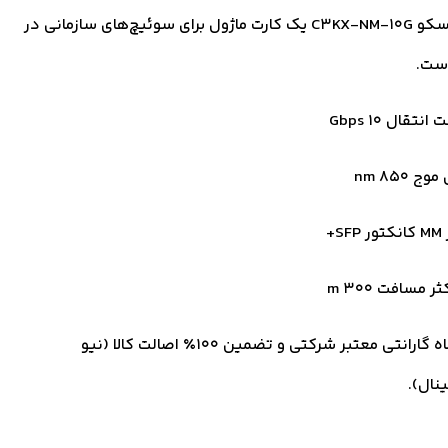
ماژول سیسکو C3KX-NM-10G یک کارت ماژول برای سوئیچ‌های سازمانی در
نتقال 10 Gbps
ج 850 nm
SF+
ر مسافت 300 m
18 ماه گارانتی معتبر شرکتی و تضمین ۱۰۰٪ اصالت کالا (نیو
ینال).