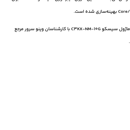
برای اطلاع از قیمت ماژول سیسکو C3KX-NM-10G و خرید ماژول سیسکو C3KX-NM-10G با کارشناسان وینو سرور مرجع