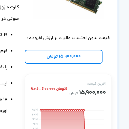
صوتی در لایه ore
۱۶ کانال صوتی DSP
قیمت بدون احتساب مالیات بر ارزش افزوده :
فرم‌
15,900,000
تومان
پلتفرم eries
اینت
آخرین قیمت:
%0.6- (100,000 تومان)
15,900,000
تومان
اورج