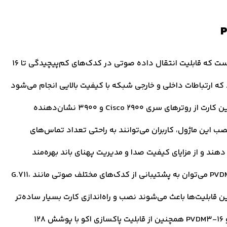
کارت PVDM3-16 سیسکو با ظرفیت 16 کانال طراحی شده است که قابلیت انتقال داده صوتی در کدک‌های کم‌پیچیدگی تا 16
که ارتباطات داخلی و خارجی شبکه با کیفیت بالایی انجام می‌شود
و از بروز گلوگاه‌های اطلاعاتی جلوگیری می‌کند. پشتیبانی این کارت از روترهای سری Cisco 2900 و 3900 نشان‌دهنده
ب این ماژول، کاربران می‌توانند به راحتی تعداد تماس‌های
د و از مزایای کیفیت صدا و مدیریت پهنای باند بهره‌مند
شوند. از دیگر ویژگی‌های مهم کارت ماژول سیسکو PVDM3-16 می‌توان به پشتیبانی از کدک‌های مختلف صوتی مانند G.711،
G.729a، G و Fax Relay اشاره کرد. این قابلیت‌ها باعث می‌شوند نصب و راه‌اندازی کارت بسیار ساده‌تر
و بدون نیاز به تنظیمات پیچیده باشد. کارت ماژول سیسکو PVDM3-16 همچنین از قابلیت پاکسازی اکو با پوشش 128