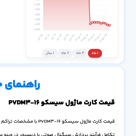
۱ ماه
۳ ماه
۶ ماه
۱ سال
راهنمای 
قیمت کارت ماژول سیسکو PVDM3-16
تکامل فرآیند پردازش سیگنال صوتی با دیسپچر در وینو س