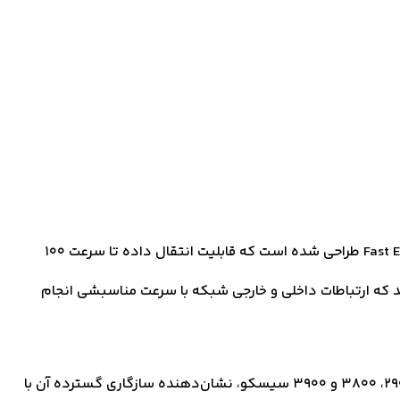
کارت HWIC-1T سیسکو با یک پورت RJ-45 از نوع Fast Ethernet طراحی شده است که قابلیت انتقال داده تا سرعت 100
دهد که ارتباطات داخلی و خارجی شبکه با سرعت مناسبشی انجام
پشتیبانی این کارت از روترهای سری 1800، 1900، 2800، 2900، 3800 و 3900 سیسکو، نشان‌دهنده سازگاری گسترده آن با