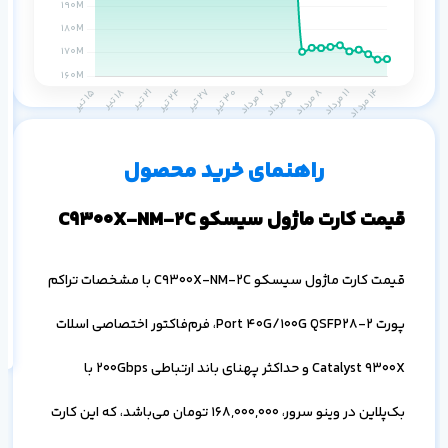
م
۱ ماه
۳ ماه
۶ ماه
۱ سال
راهنمای خرید محصول
قیمت کارت ماژول سیسکو C9300X-NM-2C
اف
قیمت کارت ماژول سیسکو C9300X-NM-2C با مشخصات تراکم
به
خ
پورت 2-Port 40G/100G QSFP28، فرم‌فاکتور اختصاصی اسلات
Catalyst 9300X و حداکثر پهنای باند ارتباطی 200Gbps با
بک‌پلاین در وینو سرور،
168,000,000
تومان می‌باشد، که این کارت