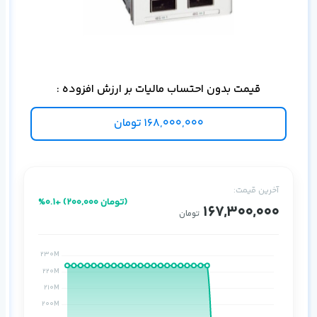
توس
قیمت بدون احتساب مالیات بر ارزش افزوده :
168,000,000
تومان
آخرین قیمت:
%0.1+ (200,000 تومان)
167,300,000
تومان