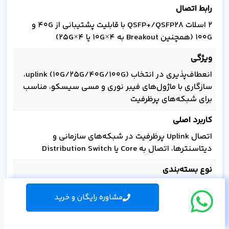
رابط اتصال
2 اسلات QSFP+/QSFP28 با قابلیت پشتیبانی از 40G و
100G (همچنین Breakout به 4×10G یا 4×25G)
ویژگی
انعطاف‌پذیری در انتخاب uplink (10G/25G/40G/100G)،
سازگاری با ماژول‌های فیبر نوری و مسی سیسکو، مناسب
برای شبکه‌های پرظرفیت
کاربرد اصلی
اتصال Uplink پرظرفیت در شبکه‌های سازمانی و
دیتاسنترها، اتصال به Core یا Distribution Switch
نوع بسته‌بندی
ماژول سخت‌افزاری قابل نصب در اسلات NM سوئیچ‌های
مشاوره رایگان و خرید
Catalyst 9300X
ویژگی برجسته