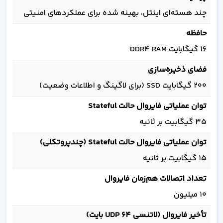
چند هسته‌ای اینتل، بهینه شده برای عملکردهای امنیتی
حافظه
16 گیگابایت DDR4 RAM
فضای ذخیره‌سازی
200 گیگابایت SSD (برای لاگینگ و اطلاعات وضعیت)
توان عملیاتی فایروال حالت Stateful
35 گیگابیت بر ثانیه
توان عملیاتی فایروال حالت Stateful (چندپروتکلی)
15 گیگابیت بر ثانیه
تعداد اتصالات هم‌زمان فایروال
10 میلیون
تأخیر فایروال (لاتنسی UDP 64 بایت)