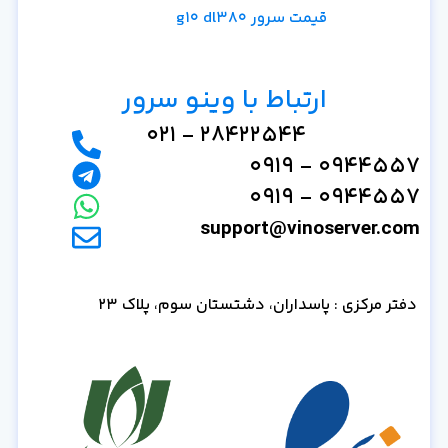
قیمت سرور g10 dl380
ارتباط با وینو سرور
28422544 - 021
0944557 - 0919
0944557 - 0919
support@vinoserver.com
دفتر مرکزی : پاسداران، دشتستان سوم، پلاک 23