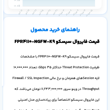
م
س
۱ ماه
۳ ماه
۶ ماه
۱ سال
راهنمای خرید محصول
قیمت فایروال سیسکو FPR4110-NGFW-K9
قیمت فایروال سیسکو FPR4110-NGFW-K9 با مشخصات
اف
به
ظرفیت Threat Protection حداکثر 35 Gbps، تعداد 10,000,000
خ
لایه Sessionهای همزمان و نرخ عالی Firewall / SSL Inspection
Throughput در وینو سرور،
11,243,000,000
تومان می‌باشد، که
این فایروال سیسکو اختصاصاً برای پیاده‌سازی مدل امنیتی