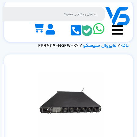
خانه
/
فایروال سیسکو
/ FPR4110-NGFW-K9
را
دیت