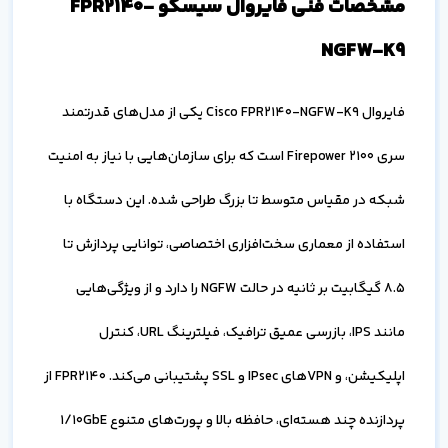
مشخصات فنی فایروال سیسکو FPR2140-
NGFW-K9
فایروال Cisco FPR2140-NGFW-K9 یکی از مدل‌های قدرتمند
سری Firepower 2100 است که برای سازمان‌هایی با نیاز به امنیت
شبکه در مقیاس متوسط تا بزرگ طراحی شده. این دستگاه با
استفاده از معماری سخت‌افزاری اختصاصی، توانایی پردازش تا
8.5 گیگابیت بر ثانیه در حالت NGFW را دارد و از ویژگی‌هایی
مانند IPS، بازرسی عمیق ترافیک، فیلترینگ URL، کنترل
اپلیکیشن، و VPN‌های IPsec و SSL پشتیبانی می‌کند. FPR2140 از
پردازنده چند هسته‌ای، حافظه بالا و پورت‌های متنوع 1/10GbE