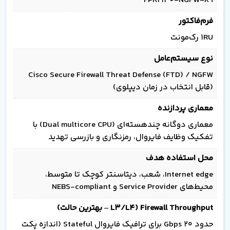
FPR2140-NGFW-K9
فرم‌فاکتور
1RU رک‌مونت
نوع سیستم‌عامل
Cisco Secure Firewall Threat Defense (FTD) / NGFW
(قابل انتخاب در زمان دیپلوی)
معماری پردازنده
معماری دو‌گانه چند‌هسته‌ای (Dual multicore CPU) با
تفکیک وظایف فایروال، رمزنگاری و بازرسی تهدید
محل استفاده هدف
Internet edge، شعب، دیتاسنتر کوچک تا متوسط،
محیط‌های Service Provider و NEBS-compliant
Firewall Throughput (L3/L4 – بهترین حالت)
حدود ۲۰ Gbps برای ترافیک فایروال Stateful (اندازه پکت