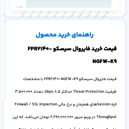
م
س
۱ ماه
۳ ماه
۶ ماه
۱ سال
راهنمای خرید محصول
قیمت خرید فایروال سیسکو FPR2140-
NGFW-K9
اف
به
قیمت فایروال سیسکو FPR2140-NGFW-K9 با مشخصات
خ
ظرفیت Threat Protection حداکثر 8.5 Gbps، تعداد 3,500,000
لایه Sessionهای همزمان و نرخ عالی Firewall / SSL Inspection
Throughput در وینو سرور،
2,690,000,000
تومان می‌باشد، که این