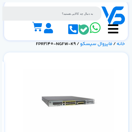
خانه
/
فایروال سیسکو
/ FPR2140-NGFW-K9
را
مدی