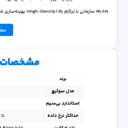
WLAN سازمانی با تراکم بالا (High-Density) بهینه‌سازی شده است.
مشا
مشخصات 
برند
مدل سوئیچ
استاندارد بی‌سیم
حداکثر نرخ داده
تا 300Mbit/s روی 2.4GHz، 2×2 MIMO