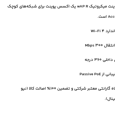
اکسس پوینت میکروتیک wAP R یک اکسس پوینت برای شبکه‌های کوچک
رد Wi-Fi 4
قال 300 Mbps
خلی 360 درجه
 از Passive PoE
18 ماه گارانتی معتبر شرکتی و تضمین ۱۰۰٪ اصالت کالا (نیو
ینال).