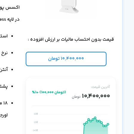
در لایه Access است.
استاندا
قیمت بدون احتساب مالیات بر ارزش افزوده :
نرخ انت
10,400,000
تومان
آنتن دا
پشتیبانی
آخرین قیمت:
%1+ (100,000 تومان)
10,400,000
تومان
اورج