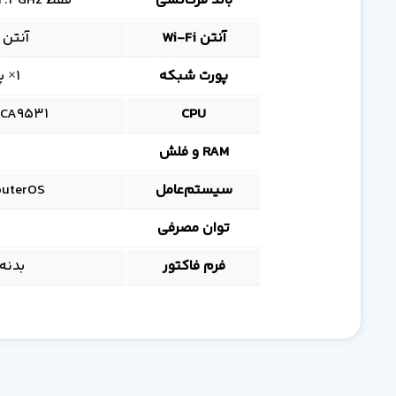
باند فرکانسی
فقط 2.4GHz، مناسب لینک وای‌فای عمومی/خارج ساختمان
آنتن Wi‑Fi
آنتن داخلی 2dBi 
پورت شبکه
1× پورت 10/100Mbps Ethernet (RJ‑45)
CPU
QCA9531، تک‌هسته‌ای 650MHz، معماری
RAM و فلش
سیستم‌عامل
RouterOS با لایسنس l 4 (Router/AP
توان مصرفی
فرم فاکتور
بدنه Weatherproof، قابل نصب روی 