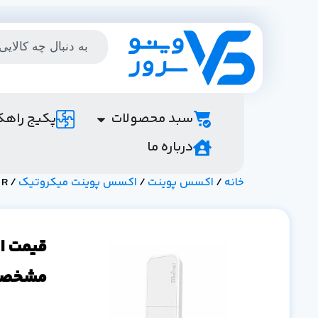
سبد محصولات
پکیج راهک
درباره ما
خانه
/
اکسس پوینت
/
اکسس پوینت میکروتیک
/ wAP R
مشخصا