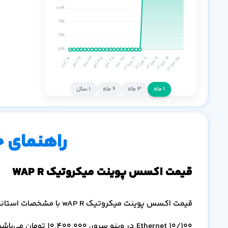
۱ ماه
۳ ماه
۶ ماه
۱ سال
راهنمای 
قیمت اکسس پوینت میکروتیک WAP R
Ethernet 10/100 در وینو سرور،
10,400,000
تومان می‌باشد