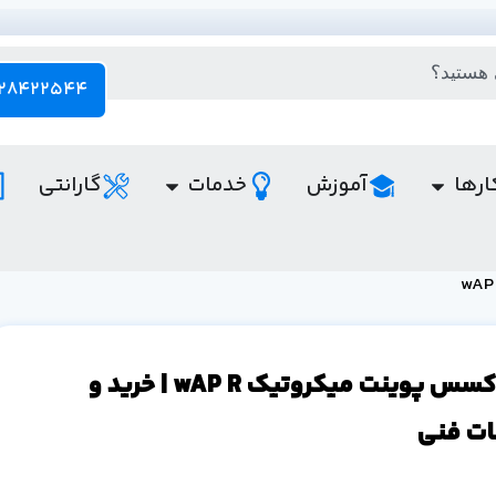
28422544 - 021
ارها
آموزش
خدمات
گارانتی
قیمت اکسس پوینت میکروتیک wAP R | خرید و
ت فنی