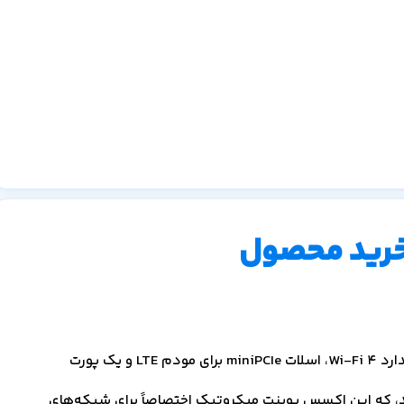
خرید محصول
قیمت اکسس پوینت میکروتیک wAP R با مشخصات استاندارد Wi-Fi 4، اسلات miniPCIe برای مودم LTE و یک پورت
، که این اکسس پوینت میکروتیک اختصاصاً برای شبکه‌های