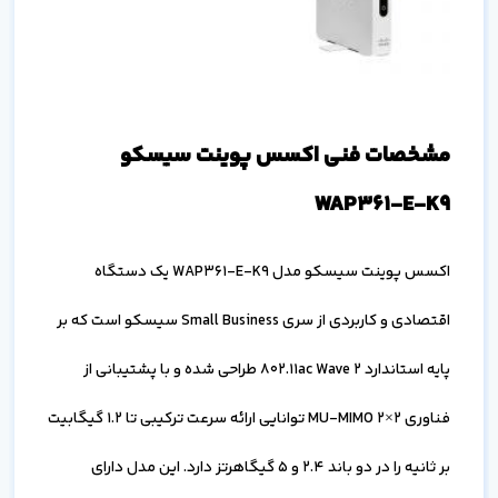
مشخصات فنی اکسس پوینت سیسکو
WAP361-E-K9
اکسس پوینت سیسکو مدل WAP361-E-K9 یک دستگاه
اقتصادی و کاربردی از سری Small Business سیسکو است که بر
پایه استاندارد 802.11ac Wave 2 طراحی شده و با پشتیبانی از
فناوری 2×2 MU-MIMO توانایی ارائه سرعت ترکیبی تا 1.2 گیگابیت
بر ثانیه را در دو باند 2.4 و 5 گیگاهرتز دارد. این مدل دارای