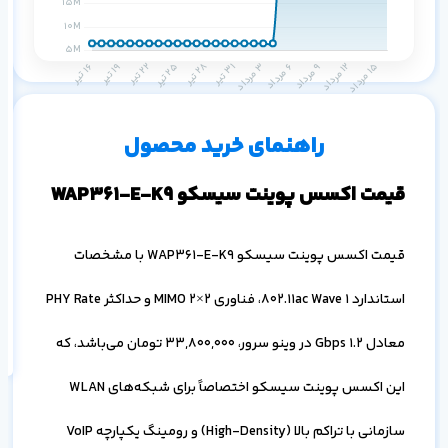
م
س
۱ ماه
۳ ماه
۶ ماه
۱ سال
راهنمای خرید محصول
قیمت اکسس پوینت سیسکو WAP361-E-K9
قیمت اکسس پوینت سیسکو WAP361-E-K9 با مشخصات
اف
به
استاندارد 802.11ac Wave 1، فناوری 2×2 MIMO و حداکثر PHY Rate
خ
معادل 1.2 Gbps در وینو سرور،
33,800,000
تومان می‌باشد، که
این اکسس پوینت سیسکو اختصاصاً برای شبکه‌های WLAN
سازمانی با تراکم بالا (High-Density) و رومینگ یکپارچه VoIP