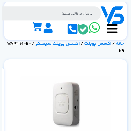
خانه
/
اکسس پوینت
/
اکسس پوینت سیسکو
/ WAP361-E-
K9
مش