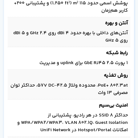
پوشش اسمی حدود 115 m² (۱٬۲۵۰ ft²) و پشتیبانی 200+
کاربر هم‌زمان
آنتن و بهره
آنتن‌های داخلی با بهره حدود 4 dBi روی 2.4 GHz و 5 dBi
روی 5 GHz
رابط شبکه
۱ پورت 2.5 GbE RJ45 برای uplink و مدیریت
روش تغذیه
PoE+ 802.3at، محدوده ولتاژ 42.5–57V DC، حداکثر توان
مصرفی 13 وات
امنیت بی‌سیم
حداکثر 8 SSID در هر رادیو، پشتیبانی از
WPA/WPA2/WPA3، VLAN 802.1Q، Guest Isolation و
امکانات Hotspot/Portal در UniFi Network