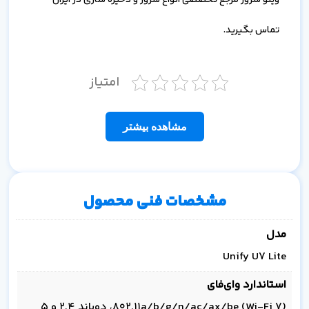
وینو سرور مرجع تخصصی انواع سرور و ذخیره سازی در ایران
تماس بگیرید.
امتیاز
مشاهده بیشتر
مشخصات فنی محصول
مدل
Unify U7 Lite
استاندارد وای‌فای
802.11a/b/g/n/ac/ax/be (Wi‑Fi 7)، دوباند 2.4 و 5