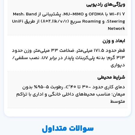
ویژگی‌های رادیویی
Wi‑Fi 7 با OFDMA و MU‑MIMO، پشتیبانی از Mesh، Band
Steering، و Roaming سریع (802.11k/v/r) از طریق UniFi
Network
ابعاد و وزن
قطر حدود 171.5 میلی‌متر، ضخامت 33 میلی‌متر، وزن حدود
313 گرم؛ بدنه پلی‌کربنات پایدار در برابر UV، نصب سقفی/
دیواری
شرایط محیطی
دمای کاری حدود -30 تا 40°C، رطوبت 5–95٪ بدون
میعان؛ مناسب محیط‌های داخلی خانگی و اداری با تراکم
متوسط
سوالات متداول