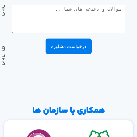
پی
ده
وا
درخواست مشاوره
پی
ده
همکاری با سازمان ها