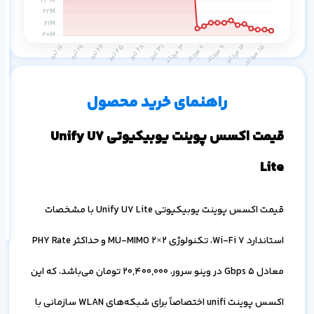
م
۱ ماه
۳ ماه
۶ ماه
۱ سال
راهنمای خرید محصول
قیمت اکسس پوینت یوبیکیوتی Unify U7
Lite
اف
به
خ
قیمت اکسس پوینت یوبیکیوتی Unify U7 Lite با مشخصات
استاندارد Wi-Fi 7، تکنولوژی 2×2 MU-MIMO و حداکثر PHY Rate
معادل 5 Gbps در وینو سرور،
20,400,000
تومان می‌باشد، که این
اکسس پوینت unifi اختصاصاً برای شبکه‌های WLAN سازمانی با