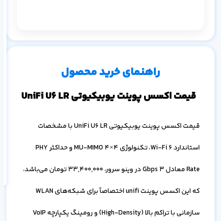
م
س
۱ ماه
۳ ماه
۶ ماه
۱ سال
راهنمای خرید محصول
قیمت اکسس پوینت یوبیکیوتی UniFi U6 LR
قیمت اکسس پوینت یوبیکیوتی UniFi U6 LR با مشخصات
اف
به
استاندارد Wi-Fi 6، تکنولوژی 4×4 MU-MIMO و حداکثر PHY
خ
Rate معادل 3 Gbps در وینو سرور،
33,400,000
تومان می‌باشد،
که این اکسس پوینت unifi اختصاصاً برای شبکه‌های WLAN
سازمانی با تراکم بالا (High-Density) و رومینگ یکپارچه VoIP