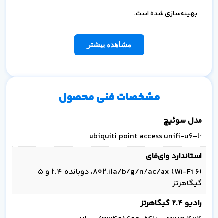
بهینه‌سازی شده است.
مشاهده بیشتر
مشخصات فنی محصول
مدل سوئیچ
ubiquiti point access unifi-u6-lr
استاندارد وای‌فای
802.11a/b/g/n/ac/ax (Wi‑Fi 6)، دوبانده 2.4 و 5
گیگاهرتز
رادیو 2.4 گیگاهرتز