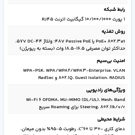
رابط شبکه
۱ پورت 10/100/1000 گیگابیت اترنت RJ45
روش تغذیه
PoE+ 802.3at یا 48V Passive PoE؛ ولتاژ 44–57V DC،
حداکثر توان مصرفی 16.5–18.5 وات (بسته به ریویژن)
امنیت بی‌سیم
WPA‑PSK، WPA/WPA2/WPA3‑Enterprise، VLAN
802.1Q، Guest Isolation، RADIUS و RadSec
ویژگی‌های رادیویی
Wi‑Fi 6 OFDMA، MU‑MIMO (DL/UL)، Mesh، Band
Steering، 802.11k/v/r برای Roaming سریع
شرایط محیطی
دمای کاری -30 تا 60°C، رطوبت 5–95٪ بدون میعان،