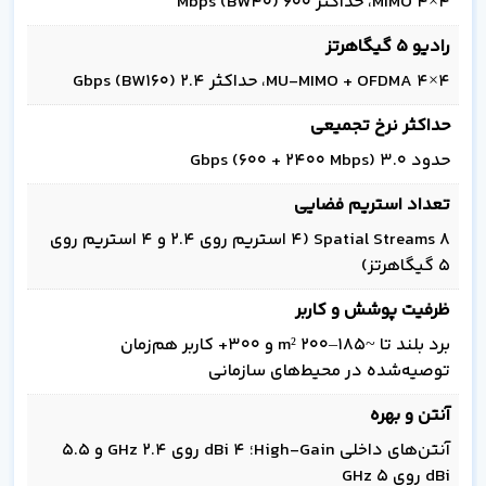
4×4 MIMO، حداکثر 600 Mbps (BW40)
رادیو 5 گیگاهرتز
4×4 MU‑MIMO + OFDMA، حداکثر 2.4 Gbps (BW160)
حداکثر نرخ تجمیعی
حدود 3.0 Gbps (600 + 2400 Mbps)
تعداد استریم فضایی
۸ Spatial Streams (۴ استریم روی 2.4 و ۴ استریم روی
5 گیگاهرتز)
ظرفیت پوشش و کاربر
برد بلند تا ~185–200 m² و 300+ کاربر هم‌زمان
توصیه‌شده در محیط‌های سازمانی
آنتن و بهره
آنتن‌های داخلی High‑Gain؛ 4 dBi روی 2.4 GHz و 5.5
dBi روی 5 GHz