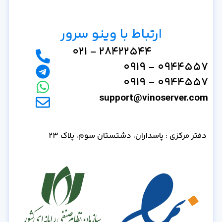
ارتباط با وینو سرور
28422544 - 021
0944557 - 0919
0944557 - 0919
support@vinoserver.com
دفتر مرکزی : پاسداران، دشتستان سوم، پلاک 23