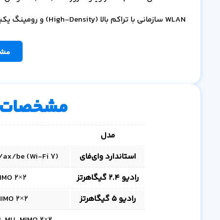
WLAN سازمانی با تراکم بالا (High-Density) و رومینگ یکپارچه VoIP بهینه‌سازی شده است.
مشا
مشخصات 
مدل
استاندارد وای‌فای
02.11a/b/g/n/ac/ax/be (Wi‑Fi 7
رادیو 2.4 گیگاهرتز
2×2 DL/UL MU‑MIMO، حداکثر 688 Mbps (BW40)
رادیو 5 گیگاهرتز
2×2 DL/UL MU‑MIMO، حداکثر 4.3 Gbps (BW240)