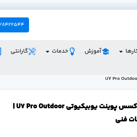
28422544 - 021
ارها
آموزش
خدمات
گارانتی
قیمت اکسس پوینت یوبیکیوتی U7 Pro Outdoor |
ت فنی