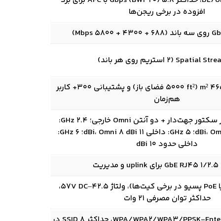
2×2 DL/UL MU‑MIMO، حداکثر 5.8 Gbps (BW320) با AFC برای برد
افزوده در برخی ریجن‌ها
پوشش تا حدود 465 m² (۵۰۰۰ ft² فضای باز) و پشتیبانی 300+ کاربر
هم‌زمان
آنتن داخلی سوپر سکتور جهت‌دار + دو آنتن Omni خارجی؛ 2.4 GHz:
داخلی 8 dBi، Omni 6 dBi؛ 5 GHz: داخلی 11 dBi، Omni 8 dBi؛ 6 GHz:
داخلی حدود 10 dBi
PoE+ 802.3at (یا PoE پسیو در برخی کیت‌ها)، ولتاژ 42.5–57V DC،
حداکثر توان مصرفی 21 وات
WPA‑PSK و WPA/WPA2/WPA3/PPSK‑Enterprise، حداکثر 8 SSID در