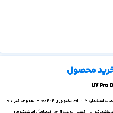
خرید محصول
قیمت اکسس پوینت یوبیکیوتی U7 Pro Outdoor با مشخصات استاندارد Wi-Fi 7، تکنولوژی 4×4 MU-MIMO و حداکثر PHY
تومان می‌باشد، که این اکسس پوینت unifi اختصاصاً برای شبکه‌های