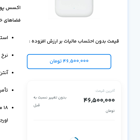
فضاهای خارجی در
استاندا
قیمت بدون احتساب مالیات بر ارزش افزوده :
نرخ 9.3 Gbps
46,500,000
تومان
آنتن دا
تأمین 
آخرین قیمت:
بدون تغییر نسبت به
46,500,000
قبل
تومان
اورج