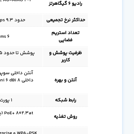
رادیو 6 گیگاهرتز
حداکثر نرخ تجمیعی
حدود 9.3 Gbps روی سه باند (688 + 4300 + 5800 Mbps)
تعداد استریم
۶ Spatial Streams (۲ استریم روی هر باند)
فضایی
ظرفیت پوشش و
کاربر
آنتن و بهره
رابط شبکه
۱ پورت 1/2.5 GbE RJ45 برای uplink و مدیریت
روش تغذیه