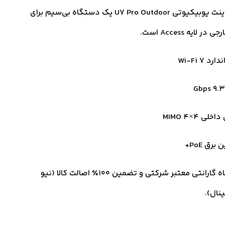
اکسس پوینت یوبیکیوتی U7 Pro Outdoor یک دستگاه بی‌سیم برای
 لایه Access است.
رد Wi-Fi 7
خلی 4×4 MIMO
برق PoE+
18 ماه گارانتی معتبر شرکتی و تضمین ۱۰۰٪ اصالت کالا (نیو
ینال).