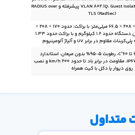
هر رادیو، VLAN 802.1Q، Guest Isolation، QoS پیشرفته و RADIUS over
TLS (RadSec)
بدون براکت: 170 × 208 × 66.5 میلی‌متر؛ با براکت: حدود 170 × 208 ×
121.8 میلی‌متر؛ وزن دستگاه حدود 1.2 کیلوگرم و با براکت حدود 1.33
نات مقاوم در برابر UV و آلیاژ آلومینیوم
دمای کاری -30 تا 60°C، رطوبت 5–95٪ بدون میعان، استاندارد
آب‌وهوایی IP67/IPX6، مقاومت در برابر باد تا حدود 200 km/h و نصب
روی دیوار یا دکل با کیت همراه
 متداول