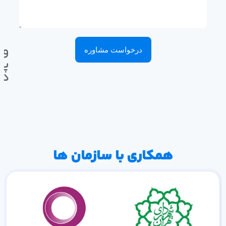
وا
درخواست مشاوره
پی
ده
همکاری با سازمان ها