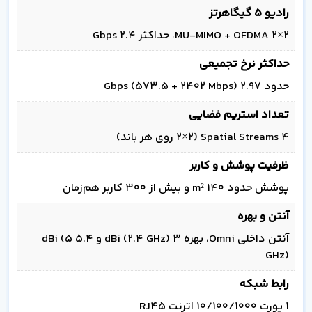
رادیو 5 گیگاهرتز
2×2 MU‑MIMO + OFDMA، حداکثر 2.4 Gbps
حداکثر نرخ تجمیعی
حدود 2.97 Gbps (573.5 + 2402 Mbps)
تعداد استریم فضایی
۴ Spatial Streams (۲×۲ روی هر باند)
ظرفیت پوشش و کاربر
پوشش حدود 140 m² و بیش از 300 کاربر هم‌زمان
آنتن و بهره
آنتن داخلی Omni، بهره 3 dBi (2.4 GHz) و 5.4 dBi (5
GHz)
رابط شبکه
۱ پورت 10/100/1000 اترنت RJ45