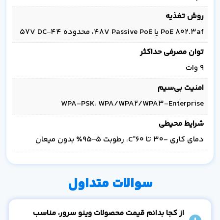
روش تغذیه
PoE 802.3af یا 48V Passive PoE، محدوده 44–57V DC
توان مصرفی حداکثر
9 وات
امنیت بی‌سیم
WPA‑PSK، WPA/WPA2/WPA3‑Enterprise
شرایط محیطی
دمای کاری -30 تا 60°C، رطوبت 5–95٪ بدون میعان
سوالات متداول
از کجا بدانم قیمت محصولات وینو سرور، مناسب