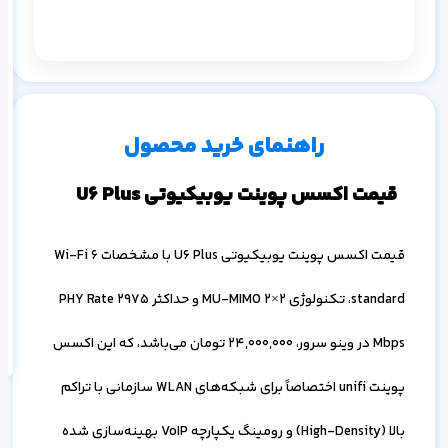
م
س
۱ ماه
۳ ماه
۶ ماه
۱ سال
راهنمای خرید محصول
قیمت اکسس پوینت یوبیکیوتی U6 Plus
قیمت اکسس پوینت یوبیکیوتی U6 Plus با مشخصات Wi-Fi 6
اف
به
standard، تکنولوژی 2×2 MU-MIMO و حداکثر PHY Rate 2975
خ
Mbps در وینو سرور،
24,000,000
تومان می‌باشد، که این اکسس
پوینت unifi اختصاصاً برای شبکه‌های WLAN سازمانی با تراکم
بالا (High-Density) و رومینگ یکپارچه VoIP بهینه‌سازی شده