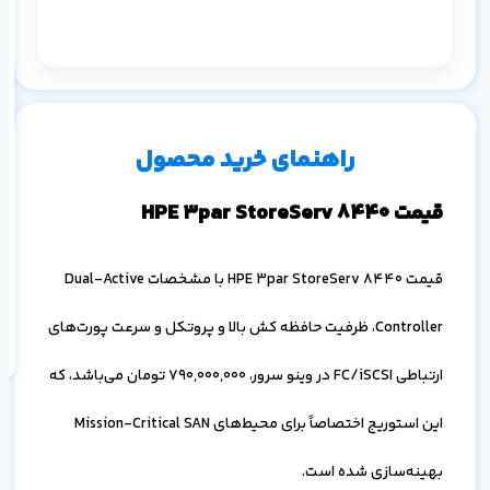
م
۱ ماه
۳ ماه
۶ ماه
۱ سال
راهنمای خرید محصول
قیمت HPE 3par StoreServ 8440
اف
قیمت HPE 3par StoreServ 8440 با مشخصات Dual-Active
به
خ
Controller، ظرفیت حافظه کش بالا و پروتکل و سرعت پورت‌های
ارتباطی FC/iSCSI در وینو سرور،
790,000,000
تومان می‌باشد، که
این استوریج اختصاصاً برای محیط‌های Mission-Critical SAN
بهینه‌سازی شده است.