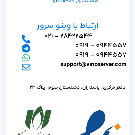
قیمت سرور g10 dl380
ارتباط با وینو سرور
28422544 - 021
0944557 - 0919
0944557 - 0919
support@vinoserver.com
دفتر مرکزی : پاسداران، دشتستان سوم، پلاک 23