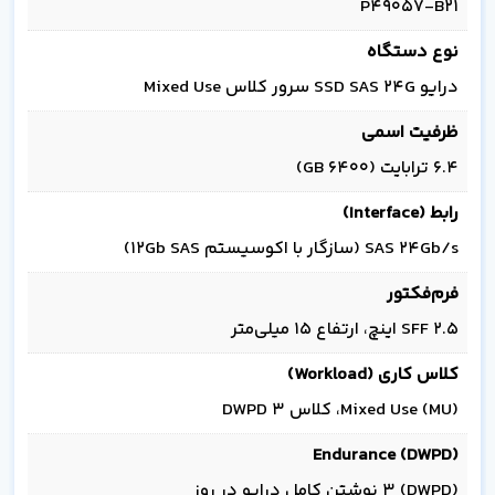
P49057-B21
نوع دستگاه
درایو SSD SAS 24G سرور کلاس Mixed Use
ظرفیت اسمی
6.4 ترابایت (6400 GB)
رابط (Interface)
SAS 24Gb/s (سازگار با اکوسیستم 12Gb SAS)
فرم‌فکتور
SFF 2.5 اینچ، ارتفاع 15 میلی‌متر
کلاس کاری (Workload)
Mixed Use (MU)، کلاس 3 DWPD
Endurance (DWPD)
(DWPD) 3 نوشتن کامل درایو در روز