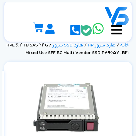
خانه
/
هارد سرور HP
/
هارد SSD سرور
/ HPE 6.4TB SAS 24G
Mixed Use SFF BC Multi Vendor SSD P49057-B21
21