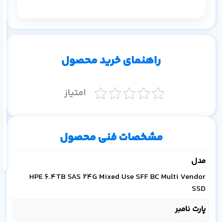
م
۱ ماه
۳ ماه
۶ ماه
۱ سال
راهنمای خرید محصول
امتیاز
اف
به
مشخصات فنی محصول
خ
مدل
HPE 6.4TB SAS 24G Mixed Use SFF BC Multi Vendor
SSD
پارت نامبر