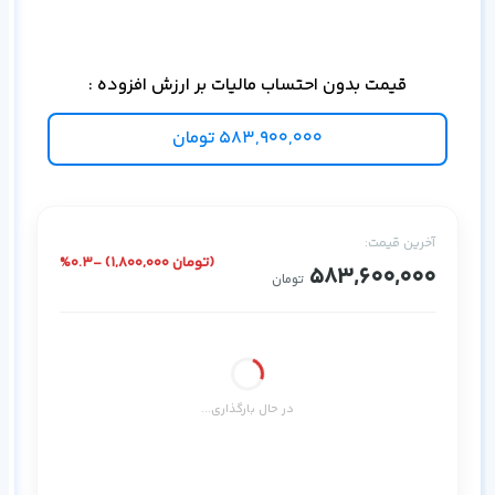
برا
قیمت بدون احتساب مالیات بر ارزش افزوده :
583,900,000
تومان
آخرین قیمت:
%0.3- (1,800,000 تومان)
583,600,000
تومان
در حال بارگذاری...