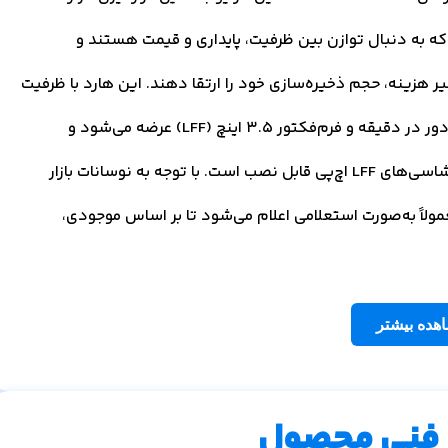
‌هایی است که به دنبال توازن بین ظرفیت، پایداری و قیمت هستند و
HPE 2T بدون افزایش چشمگیر هزینه، حجم ذخیره‌سازی خود را ارتقا دهند. این هارد با ظرفیت
۲ ترابایت، رابط SATA با سرعت 6Gb/s، سرعت چرخش ۷۲۰۰ دور در دقیقه و فرم‌فکتور 3.5 اینچ (LFF) عرضه می‌شود و
به‌دلیل ارائه‌شدن با کرَدِل یا سینی Low Profile روی اغلب شاسی‌های LFF اچ‌پی قابل نصب است. با توجه به نوسانات بازار
ات دیتا سنتر، قیمت HPE 2TB SATA 6G 7.2K LFF معمولاً به‌صورت استعلامی اعلام می‌شود تا بر اساس موجودی،
هده بیشتر
فنی محصول