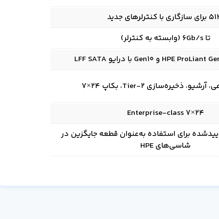
زگاری با کنترلرهای جدید
تا 6Gb/s (وابسته به کنترلر)
یو، ذخیره‌سازی Tier-2، بکاپ 24×7
24×7 Enterprise-class
Multi Ven تأییدشده برای استفاده به‌عنوان قطعه جایگزین در
شاسی‌های HPE