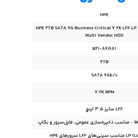
HPE
HPE 2TB SATA 6G Business Critical 7.2K LFF LP
Multi Vendor HDD
861681-B21
2TB
SATA 6Gb/s
7.2K RPM
LFF سایز 3.5 اینچ
و بکاپ
ی LFF سرورهای HPE