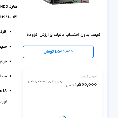
هارد 
861681-B21 یک هارد برای ذخیره‌سازی سازمانی در لایه e
ظرفیت 2TB اینت
قیمت بدون احتساب مالیات بر ارزش افزوده :
سرعت چ
1,500,000
تومان
فرم فا
سناریوی ک
آخرین قیمت:
بدون تغییر نسبت به قبل
1,500,000
تومان
اورج