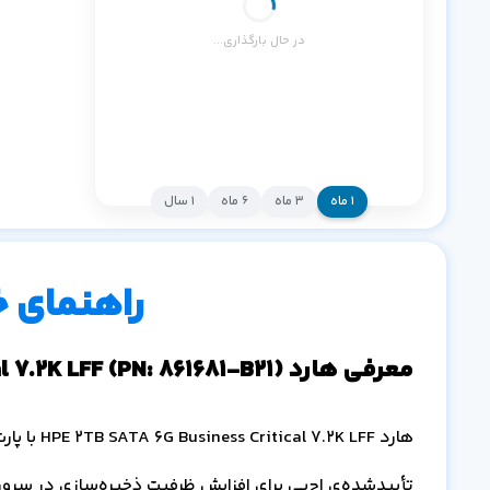
در حال بارگذاری...
۱ ماه
۳ ماه
۶ ماه
۱ سال
راهنمای 
معرفی هارد HPE 2TB SATA 6G Business Critical 7.2K LFF (PN: 861681-B21)