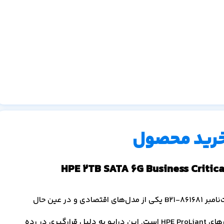
خرید محصول
هارد HPE 2TB SATA 6G Business Critical 7.2K LFF با پارت‌نامبر 861681-B21 یکی از مدل‌های اقتصادی و در عین حال
تأییدشده‌ی اچ‌پی برای افزایش ظرفیت ذخیره‌سازی در سرورهای HPE ProLiant است. این درایو به دلیل قرارگیری در رده