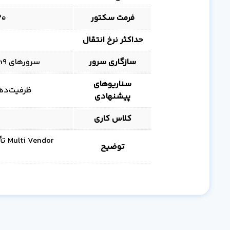
فرمت سکتور
512e برای سا
حداکثر نرخ انتقال
سازگاری سرور
سرورهای HPE ProLiant Gen9 و Gen10 با درایو LFF SATA
سناریوهای
ظرفیت‌دهی، آرش
پیشنهادی
کلاس کاری
dor
توضیح