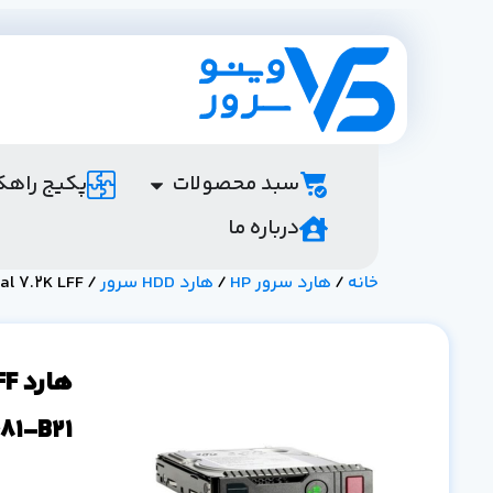
سبد محصولات
پکیج راهک
درباره ما
خانه
/
هارد سرور HP
/
هارد HDD سرور
/ HPE 2TB SATA 6G Business Critical 7.2K LFF
ها
681-B21