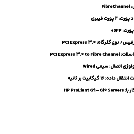
Fibre
رت: ۲ پورت فیبری
رت: SFP+
س/ نوع گذرگاه: PCI Express 3.0
PCI Express 3.0 to Fibre Ch
وژی اتصال: سیمی Wired
قال داده: ۱۶ گیگابیت بر ثانیه
HP ProLiant G9 – G10 S