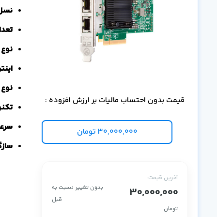
نسل: Channel
تعداد پو
نوع پو
اینترفی
نوع اسلات: annel
قیمت بدون احتساب مالیات بر ارزش افزوده :
تکنول
سرعت انت
30,000,000
تومان
سازگار با: ervers
آخرین قیمت:
بدون تغییر نسبت به
30,000,000
قبل
تومان