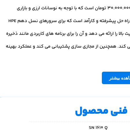
قیمت کارت شبکه SN 1610 Q در مرجع تخصصی وینوسرور 30.000.000 تومان است که با توجه به نوسانات ارزی و بازاری
میتواند متفاوت باشد. کارت شبکه SN 1610 Q دو پورت یک راه حل پیشرفته و کارآمد است که برای سرورهای نسل دهم HPE
الا را ارائه می دهد و آن را برای برنامه های کاربردی مانند ذخیره
می کند. همچنین از مجازی سازی پشتیبانی می کند و عملکرد بهینه
هده بیشتر
فنی محصول
SN 1610 Q